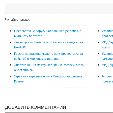
Читайте также:
Посольство Беларуси направило в украинский
Украинс
МИД ноту протеста
протес
Литва просит Беларусь объяснить инцидент на
МИД Укр
БелАЭС
Крым
Россия направила Украине ноту протеста из-за
Украина
событий в Керченском проливе
гумконв
Дипотношения между Японией и Россией вновь
МИД Укр
обострились
Украина направила ноту в Минск из-за фильма о
Турция
Крыме
протес
ДОБАВИТЬ КОММЕНТАРИЙ