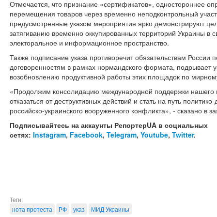
Отмечается, что признание «сертификатов», одностороннее оп
перемещения товаров через временно неподконтрольный участо
предусмотренные указом мероприятия ярко демонстрируют цел
затягиванию временно оккупированных территорий Украины в с
электоральное и информационное пространство.
Также подписание указа противоречит обязательствам России 
договоренностям в рамках нормандского формата, подрывает 
возобновлению продуктивной работы этих площадок по мирном
«Продолжим консолидацию международной поддержки нашего го
отказаться от деструктивных действий и стать на путь политик
российско-украинского вооруженного конфликта», - сказано в з
Подписывайтесь на аккаунты РепортерUA в социальных
сетях:
Instagram
,
Facebook
,
Telegram
,
Youtube
,
Twitter
.
Теги:
нота протеста
РФ
указ
МИД Украины