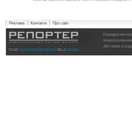
Реклама
Контакти
Про сайт
Передрук матеріа
гіперпосиланням 
ЗМІ тільки зі зг
Email:
reporterzp@gmail.com
Мы в
Google+