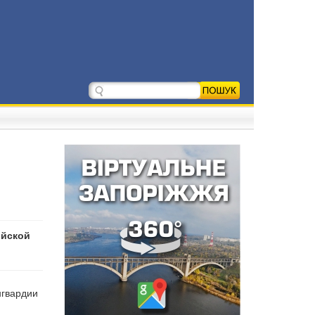
ийской
нгвардии