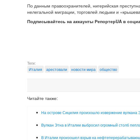
По данным правоохранителей, нигерийская преступн
нелегальной миграции, торговлей людьми и «крышев
Подписывайтесь на аккаунты РепортерUA в соци
Теги:
Италия
арестовали
новости мира
общество
Читайте также:
На острове Сицилия произошло извержение вулкана 
Вулкан Этна в Италии выбросил огромный столб пепл
В Италии произошел взрыв на нефтеперерабатываю