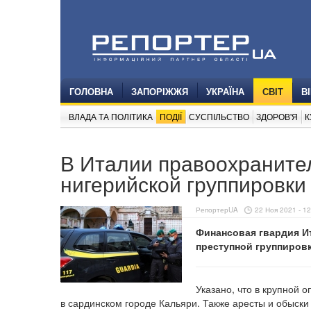
ГОЛОВНА
ЗАПОРІЖЖЯ
УКРАЇНА
СВІТ
В
ВЛАДА ТА ПОЛІТИКА
ПОДІЇ
СУСПІЛЬСТВО
ЗДОРОВ'Я
К
В Италии правоохранител
нигерийской группировки
РепортерUA
22 Ноя 2021 - 12
Финансовая гвардия И
преступной группиров
Указано, что в крупной 
в сардинском городе Кальяри. Также аресты и обыски