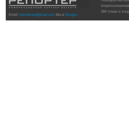
гіперпосиланням 
ЗМІ тільки зі зг
Email:
reporterzp@gmail.com
Мы в
Google+