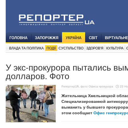
ГОЛОВНА
ЗАПОРІЖЖЯ
УКРАЇНА
СВІТ
ВІРТУАЛЬН
ВЛАДА ТА ПОЛІТИКА
ПОДІЇ
СУСПІЛЬСТВО
ЗДОРОВ'Я
КУЛЬТУРА
У экс-прокурора пытались вым
долларов. Фото
РепортерUA, фото Офиса прокурора
23 Но
Жительница Хмельницкой обла
Специализированной антикорру
выманить у бывшего прокурора
этом сообщает
Офис генпрокур