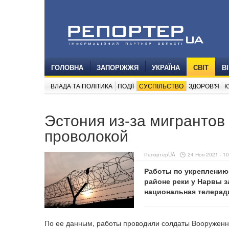
ГОЛОВНА
ЗАПОРІЖЖЯ
УКРАЇНА
СВІТ
В
ВЛАДА ТА ПОЛІТИКА
ПОДІЇ
СУСПІЛЬСТВО
ЗДОРОВ'Я
К
Эстония из-за мигрантов
проволокой
РепортерUA
24 Ноя 2021 - 10
Работы по укреплению
районе реки у Нарвы з
национальная телерад
По ее данным, работы проводили солдаты Вооруженны