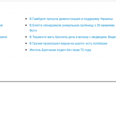
В Гамбурге прошла демонстрация в поддержку Украины
ев
В Египте обнаружили уникальную гробницу з 30 мумиями.
Фото
раине
В Ташкенте мать бросила дочь в вольер с медведем. Виде
В Грузии произошел взрыв на шахте: есть погибшие
Житель Британии ездил без прав 72 года