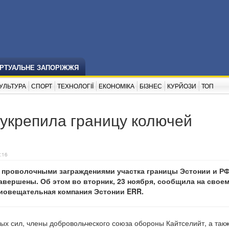
ІРТУАЛЬНЕ ЗАПОРІЖЖЯ
УЛЬТУРА
СПОРТ
ТЕХНОЛОГІЇ
ЕКОНОМІКА
БІЗНЕС
КУРЙОЗИ
ТОП
 укрепила границу колючей
:16
 проволочными заграждениями участка границы Эстонии и РФ
авершены. Об этом во вторник, 23 ноября, сообщила на своем
иовещательная компания Эстонии ERR.
х сил, члены добровольческого союза обороны Кайтселийт, а так