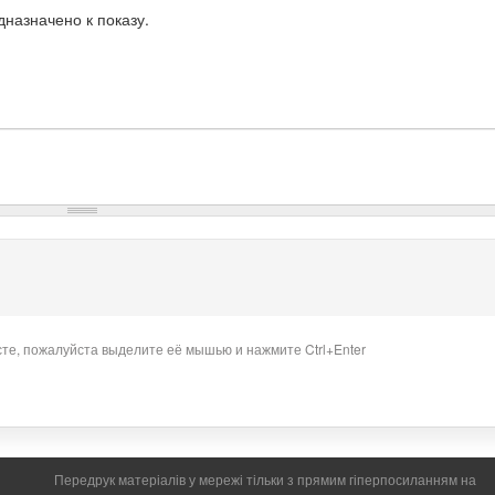
назначено к показу.
сте, пожалуйста выделите её мышью и нажмите Ctrl+Enter
Передрук матеріалів у мережі тільки з прямим гіперпосиланням на