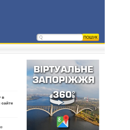
 в
 сайте
же