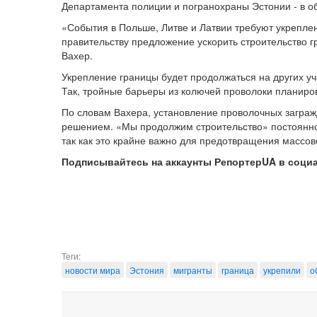
Департамента полиции и погранохраны Эстонии - в о
«События в Польше, Литве и Латвии требуют укрепле
правительству предложение ускорить строительство 
Вахер.
Укрепление границы будет продолжаться на других уч
Так, тройные барьеры из колючей проволоки планиров
По словам Вахера, установление проволочных загра
решением. «Мы продолжим строительство» постоянно
так как это крайне важно для предотвращения массов
Подписывайтесь на аккаунты РепортерUA в соци
Теги:
новости мира
Эстония
мигранты
граница
укрепили
о