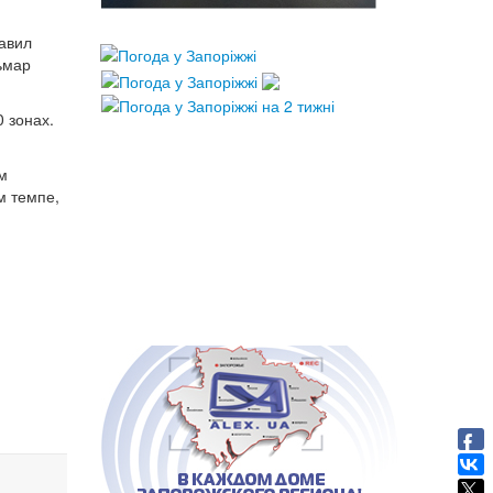
авил
ьмар
 зонах.
м
м темпе,