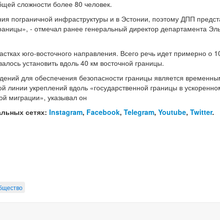
бщей сложности более 80 человек.
ния пограничной инфраструктуры и в Эстонии, поэтому ДПП предст
границы», - отмечал ранее генеральный директор департамента Эл
астках юго-восточного направления. Всего речь идет примерно о 10
алось установить вдоль 40 км восточной границы.
ждений для обеспечения безопасности границы является временны
й линии укреплений вдоль «государственной границы в ускоренно
ой миграции», указывал он
альных сетях:
Instagram
,
Facebook
,
Telegram
,
Youtube
,
Twitter
.
бщество