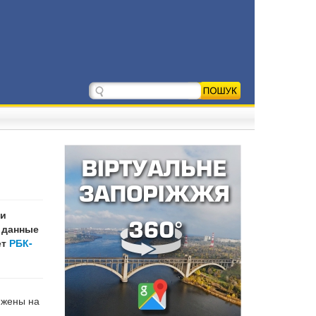
 и
 данные
ет
РБК-
ижены на