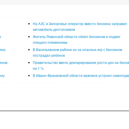
На АЗС в Запорожье оператор вместо бензина заправил
автомобиль дизтопливом
ы
Житель Ровенской области облил бензином и поджег
спящего племянника
ина:
В Васильевском районе из-за опасных игр с бензином
пострадал ребенок
ином.
Правительство ввело декларирование роста цен на бенз
на 1 %
ену
В Ивано-Франковской области мужчина устроил самоподж