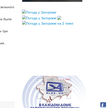
изельного
на была
и три
ия.