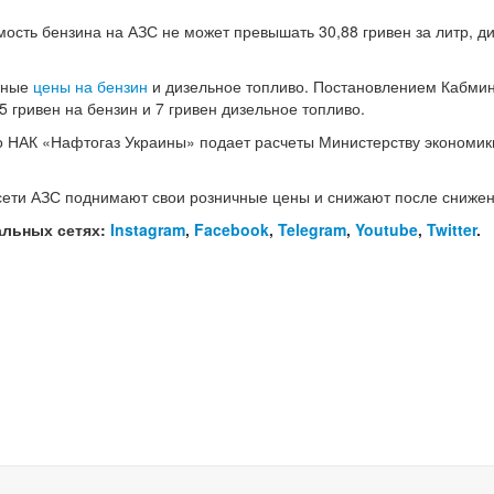
ость бензина на АЗС не может превышать 30,88 гривен за литр, д
ичные
цены на бензин
и дизельное топливо. Постановлением Кабми
 гривен на бензин и 7 гривен дизельное топливо.
о НАК «Нафтогаз Украины» подает расчеты Министерству экономик
сети АЗС поднимают свои розничные цены и снижают после снижен
альных сетях:
Instagram
,
Facebook
,
Telegram
,
Youtube
,
Twitter
.