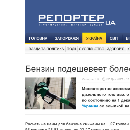
ГОЛОВНА
ЗАПОРІЖЖЯ
УКРАЇНА
СВІТ
В
ВЛАДА ТА ПОЛІТИКА
ПОДІЇ
СУСПІЛЬСТВО
ЗДОРОВ'Я
К
Бензин подешевеет более
РепортерUA
02 Дек 2021 - 11
Министерство экономи
дизельного топлива, о
по состоянию на 1 де
Украина
со ссылкой н
Расчетные цены для бензина снижены на 1,27 гривен с
56 копеек с 23,83 гривен до 23,27 гривен за литр.