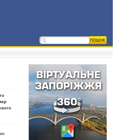
го
мер
ского
тве