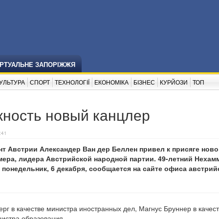
ІРТУАЛЬНЕ ЗАПОРІЖЖЯ
УЛЬТУРА
СПОРТ
ТЕХНОЛОГІЇ
ЕКОНОМІКА
БІЗНЕС
КУРЙОЗИ
ТОП
жность новый канцлер
:41
т Австрии Александер Ван дер Беллен привел к присяге ново
мера, лидера Австрийской народной партии. 49-летний Нехам
 понедельник, 6 декабря, сообщается на сайте офиса австрий
рг в качестве министра иностранных дел, Магнус Бруннер в качес
нистра образования.