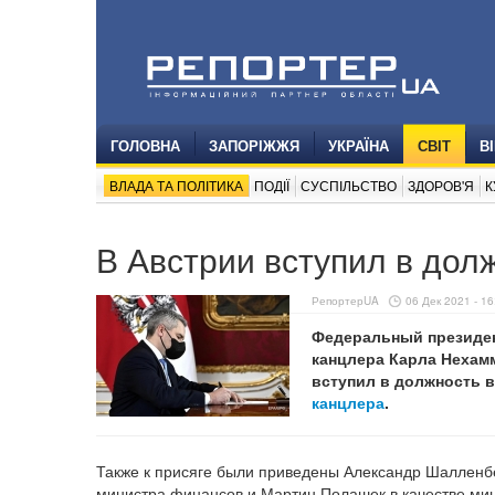
ГОЛОВНА
ЗАПОРІЖЖЯ
УКРАЇНА
СВІТ
В
ВЛАДА ТА ПОЛІТИКА
ПОДІЇ
СУСПІЛЬСТВО
ЗДОРОВ'Я
К
В Австрии вступил в дол
РепортерUA
06 Дек 2021 - 16
Федеральный президен
канцлера Карла Нехам
вступил в должность в
канцлера
.
Также к присяге были приведены Александр Шалленбе
министра финансов и Мартин Полашек в качестве ми