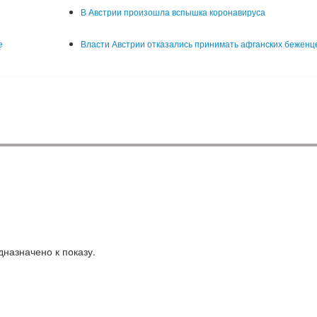
В Австрии произошла вспышка коронавируса
е
Власти Австрии отказались принимать афганских беженц
назначено к показу.