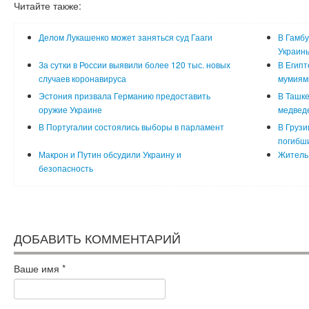
Читайте также:
Делом Лукашенко может заняться суд Гааги
В Гамбу
Украин
За сутки в России выявили более 120 тыс. новых
В Египт
случаев коронавируса
мумиям
Эстония призвала Германию предоставить
В Ташке
оружие Украине
медвед
В Португалии состоялись выборы в парламент
В Грузи
погибш
Макрон и Путин обсудили Украину и
Житель 
безопасность
ДОБАВИТЬ КОММЕНТАРИЙ
Ваше имя
*