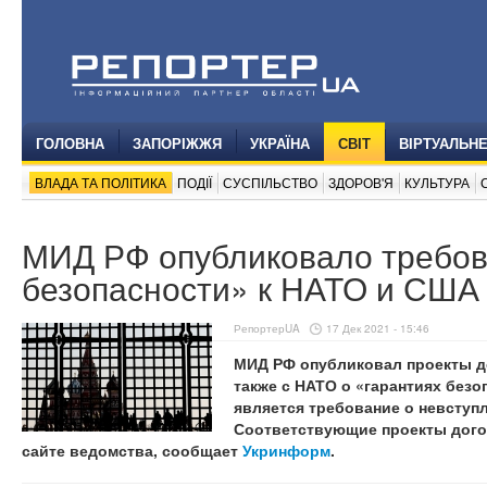
ГОЛОВНА
ЗАПОРІЖЖЯ
УКРАЇНА
СВІТ
ВІРТУАЛЬН
ВЛАДА ТА ПОЛІТИКА
ПОДІЇ
СУСПІЛЬСТВО
ЗДОРОВ'Я
КУЛЬТУРА
МИД РФ опубликовало требов
безопасности» к НАТО и США
РепортерUA
17 Дек 2021 - 15:46
МИД РФ опубликовал проекты д
также с НАТО о «гарантиях безо
является требование о невступ
Соответствующие проекты дого
сайте ведомства, сообщает
Укринформ
.