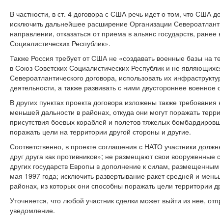
В частности, в ст. 4 договора с США речь идет о том, что США 
исключить дальнейшее расширение Организации Североатланти
направлении, отказаться от приема в альянс государств, ранее
Социалистических Республик».
Также Россия требует от США не «создавать военные базы на т
в Союз Советских Социалистических Республик и не являющих
Североатлантического договора, использовать их инфраструкту
деятельности, а также развивать с ними двустороннее военное 
В других пунктах проекта договора изложены также требования 
меньшей дальности в районах, откуда они могут поражать терр
присутствия боевых кораблей и полетов тяжелых бомбардировщи
поражать цели на территории другой стороны и другие.
Соответственно, в проекте соглашения с НАТО участники должн
друг друга как противников»; не размещают свои вооруженные 
других государств Европы в дополнение к силам, размещенным 
мая 1997 года; исключить развертывание ракет средней и мень
районах, из которых они способны поражать цели территории дру
Уточняется, что любой участник сделки может выйти из нее, о
уведомление.