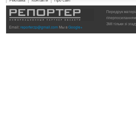
Передрук матеріа
гіперпосиланням 
ЗМІ тільки зі зг
Email:
reporterzp@gmail.com
Мы в
Google+