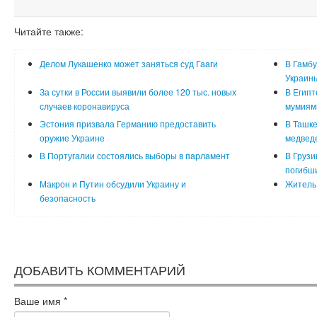
Читайте также:
Делом Лукашенко может заняться суд Гааги
В Гамбу
Украин
За сутки в России выявили более 120 тыс. новых
В Египт
случаев коронавируса
мумиям
Эстония призвала Германию предоставить
В Ташке
оружие Украине
медвед
В Португалии состоялись выборы в парламент
В Грузи
погибш
Макрон и Путин обсудили Украину и
Житель 
безопасность
ДОБАВИТЬ КОММЕНТАРИЙ
Ваше имя
*