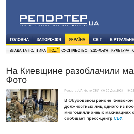
ГОЛОВНА
ЗАПОРІЖЖЯ
УКРАЇНА
СВІТ
ВІРТУАЛЬН
ВЛАДА ТА ПОЛІТИКА
ПОДІЇ
СУСПІЛЬСТВО
ЗДОРОВ'Я
КУЛЬТУРА
На Киевщине разоблачили ма
Фото
РепортерUA, фото СБУ
20 Дек 2021 - 16:0
В Обуховском районе Киевской
должностных лиц одного из пос
многомиллионных махинациях с
сообщает пресс-центр
СБУ
.