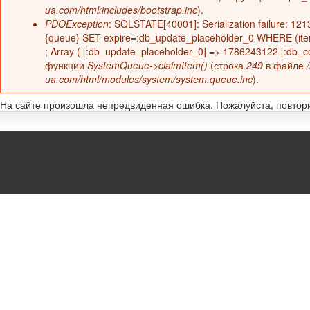
ua.com/html/includes/bootstrap.inc
).
PDOException
: SQLSTATE[40001]: Serialization failure: 121
{queue} SET expire=:db_update_placeholder_0 WHERE (item_
; Array ( [:db_update_placeholder_0] => 1786243122 [:db_c
функции
SystemQueue->claimItem()
(строка
249
в файле
ua.com/html/modules/system/system.queue.inc
).
На сайте произошла непредвиденная ошибка. Пожалуйста, повтори