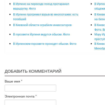
В Ирпене на переезде поезд протаранил
В Ирпе
маршрутку. Фото
общежи
В Ирпене прогремел взрыв во многоэтажке: есть
В Киев
погибший
на бизн
В Киевской области ограбили инкассаторов
В Киевс
Фото. В
В горсовете Ирпеня ведутся обыски. Фото
Мэру Ир
престу
В Ирпенском горсовете проходят обыски. Фото
В Киевс
Минобр
ДОБАВИТЬ КОММЕНТАРИЙ
Ваше имя
*
Электронная почта
*