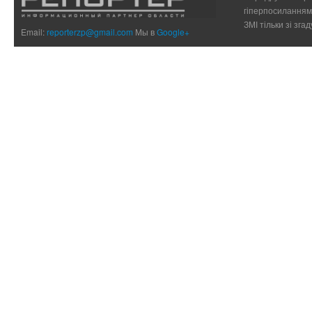
гіперпосиланням 
ЗМІ тільки зі зг
Email:
reporterzp@gmail.com
Мы в
Google+