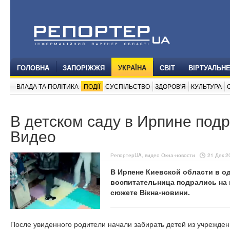
ГОЛОВНА
ЗАПОРІЖЖЯ
УКРАЇНА
СВІТ
ВІРТУАЛЬН
ВЛАДА ТА ПОЛІТИКА
ПОДІЇ
СУСПІЛЬСТВО
ЗДОРОВ'Я
КУЛЬТУРА
В детском саду в Ирпине подр
Видео
РепортерUA, видео Окна-новости
21 Дек 2
В Ирпене Киевской области в о
воспитательница подрались на г
сюжете Вікна-новини.
После увиденного родители начали забирать детей из учреждени