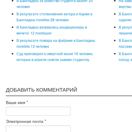
В Бангладеш за убийство студента казнят 20
На заво
человек
жертвы
В результате столкновения катера и баржи в
В Бангл
Бангладеш погибли 28 человек
судном:
В Бангладеш взорвались кондиционеры в
В резул
мечети: 12 погибших
лишилис
В результате пожара на фабрике в Бангладеш
В Бангл
погибли 13 человек
пассажи
Суд приговорил к смертной казни 16 человек,
В Бангл
которые в апреле сожгли заживо студентку
поезд: 
ДОБАВИТЬ КОММЕНТАРИЙ
Ваше имя
*
Электронная почта
*