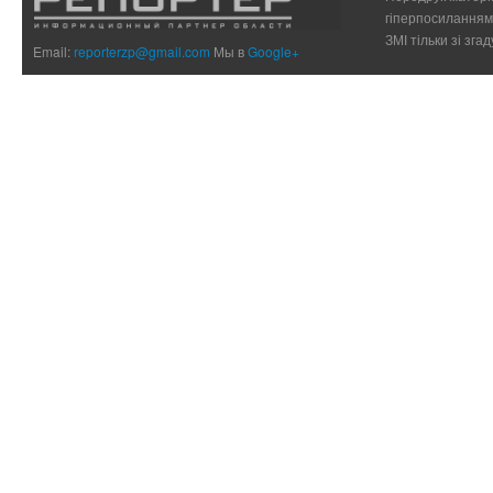
гіперпосиланням 
ЗМІ тільки зі зг
Email:
reporterzp@gmail.com
Мы в
Google+