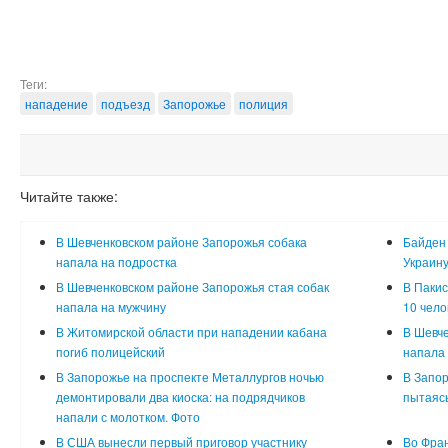
Теги:
нападение
подъезд
Запорожье
полиция
Читайте также:
В Шевченковском районе Запорожья собака
Байден 
напала на подростка
Украин
В Шевченковском районе Запорожья стая собак
В Пакис
напала на мужчину
10 чело
В Житомирской области при нападении кабана
В Шевче
погиб полицейский
напала 
В Запорожье на проспекте Металлургов ночью
В Запор
демонтировали два киоска: на подрядчиков
пытаясь
напали с молотком. Фото
В США вынесли первый приговор участнику
Во Фран