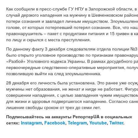
Как сообщили в пресс-службе ГУ НПУ в Запорожской области, в
случай дерзкого нападения на мужчину в Шевченковском район
потери сознания и завладел личным имуществом. Злоумышленн
голове, от которых потерпевший потерял сознание. Все, что н
правонарушитель – пакет с продуктами питания и 15 гривен в к
по лицу и скрылся с места преступления.
По данному факту 3 декабря следователям отдела полиции №3
было открыто уголовное производство по признакам правонаруш
«Разбой» Уголовного кодекса Украины. В рамках досудебного 
первоочередные следственно-оперативные мероприятия, полу
позволившую выйти на след злоумышленника.
28 декабря его личность была установлена. Это ранее уже осу
мужчины нет образования, не женат и нигде не работает. Фигу
совершении нападения, с целью завладения чужим имущество
для жизни и здоровья подвергшегося нападению. Согласно санк
лишение свободы сроком от трех до семи лет.
Подписывайтесь на аккаунты РепортерUA в социальных
сетях:
Instagram
,
Facebook
,
Telegram
,
Youtube
,
Twitter
.