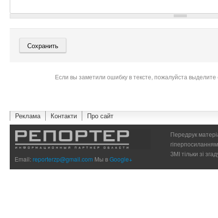
Если вы заметили ошибку в тексте, пожалуйста выделите 
Реклама
Контакти
Про сайт
Передрук матеріа
гіперпосиланням 
ЗМІ тільки зі зг
Email:
reporterzp@gmail.com
Мы в
Google+