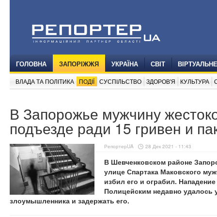
ГОЛОВНА
ЗАПОРІЖЖЯ
УКРАЇНА
СВІТ
ВІРТУАЛЬН
ВЛАДА ТА ПОЛІТИКА
ПОДІЇ
СУСПІЛЬСТВО
ЗДОРОВ'Я
КУЛЬТУРА
В Запорожье мужчину жестоко
подъезде ради 15 гривен и па
РепортерUA
28 Дек 2021 - 11:43
В Шевченковском районе Запор
улице Спартака Маковского мужч
избил его и ограбил. Нападение
Полицейским недавно удалось 
злоумышленника и задержать его.