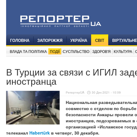
ГОЛОВНА
ЗАПОРІЖЖЯ
УКРАЇНА
СВІТ
ВІРТУАЛЬН
ВЛАДА ТА ПОЛІТИКА
ПОДІЇ
СУСПІЛЬСТВО
ЗДОРОВ'Я
КУЛЬТУРА
В Турции за связи с ИГИЛ за
иностранца
РепортерUA
30 Дек 2021 - 10:09
Национальная разведывательная
совместно с отделом по борьбе
безопасности Анкары провели 
иностранцев, подозреваемых в 
организацией «Исламское госуд
телеканал
Habertürk
в четверг, 30 декабря.