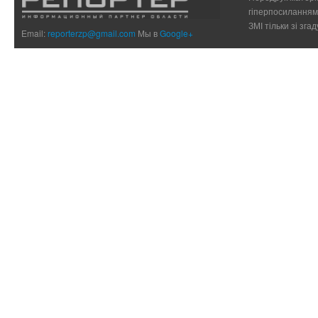
гіперпосиланням 
ЗМІ тільки зі зг
Email:
reporterzp@gmail.com
Мы в
Google+