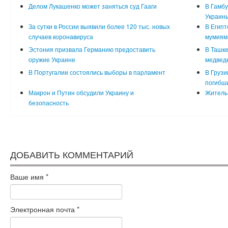
Делом Лукашенко может заняться суд Гааги
В Гамбу
Украин
За сутки в России выявили более 120 тыс. новых
В Египт
случаев коронавируса
мумиям
Эстония призвала Германию предоставить
В Ташке
оружие Украине
медвед
В Португалии состоялись выборы в парламент
В Грузи
погибш
Макрон и Путин обсудили Украину и
Житель 
безопасность
ДОБАВИТЬ КОММЕНТАРИЙ
Ваше имя
*
Электронная почта
*