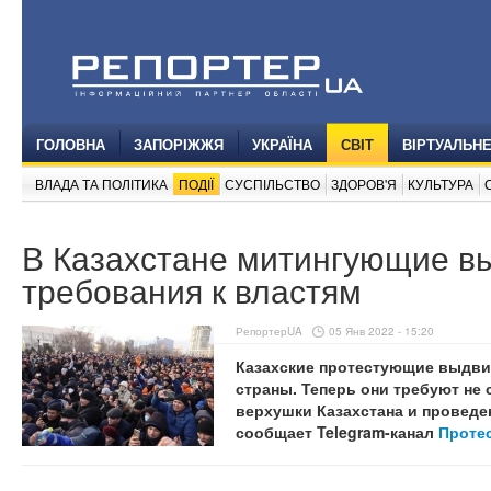
ГОЛОВНА
ЗАПОРІЖЖЯ
УКРАЇНА
СВІТ
ВІРТУАЛЬН
ВЛАДА ТА ПОЛІТИКА
ПОДІЇ
СУСПІЛЬСТВО
ЗДОРОВ'Я
КУЛЬТУРА
В Казахстане митингующие в
требования к властям
РепортерUA
05 Янв 2022 - 15:20
Казахские протестующие выдви
страны. Теперь они требуют не 
верхушки Казахстана и проведе
сообщает Telegram-канал
Проте