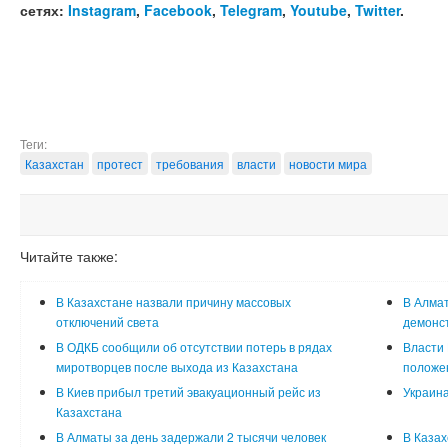
сетях:
Instagram
,
Facebook
,
Telegram
,
Youtube
,
Twitter
.
Теги:
Казахстан
протест
требования
власти
новости мира
Читайте также:
В Казахстане назвали причину массовых
В Алма
отключений света
демонс
В ОДКБ сообщили об отсутствии потерь в рядах
Власти
миротворцев после выхода из Казахстана
положе
В Киев прибыл третий эвакуационный рейс из
Украина
Казахстана
В Алматы за день задержали 2 тысячи человек
В Казах