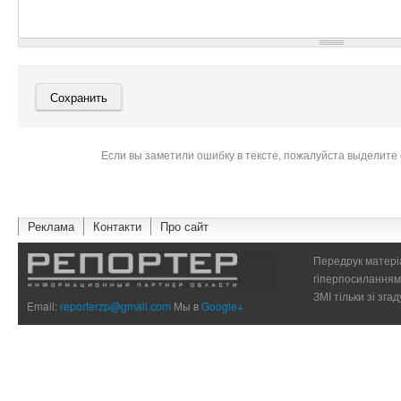
Если вы заметили ошибку в тексте, пожалуйста выделите 
Реклама
Контакти
Про сайт
Передрук матеріа
гіперпосиланням 
ЗМІ тільки зі зг
Email:
reporterzp@gmail.com
Мы в
Google+