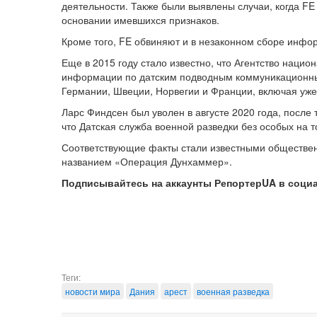
деятельности. Также были выявлены случаи, когда F
основании имевшихся признаков.
Кроме того, FE обвиняют и в незаконном сборе инфор
Еще в 2015 году стало известно, что Агентство наци
информации по датским подводным коммуникационны
Германии, Швеции, Норвегии и Франции, включая уж
Ларс Финдсен был уволен в августе 2020 года, после 
что Датская служба военной разведки без особых на 
Соответствующие факты стали известными обществен
названием «Операция Дунхаммер».
Подписывайтесь на аккаунты РепортерUA в соци
Теги:
новости мира
Дания
арест
военная разведка