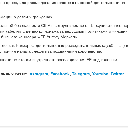
E не проводила расследования фактов шпионской деятельности на
мации о датских гражданах.
ональной безопасности США в сотрудничестве с FE осуществляло пе
м кабелям с целью шпионажа за ведущими политиками и чиновни
е бывшего канцлера ФРГ Ангелу Меркель.
того, как Надзор за деятельностью разведывательных служб (TET) 
то причин начала следить за подданными королевства.
ности по итогам внутреннего расследования FE под кодовым
альных сетях:
Instagram
,
Facebook
,
Telegram
,
Youtube
,
Twitter
.