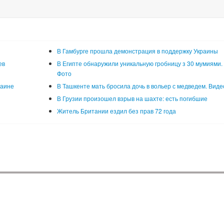
В Гамбурге прошла демонстрация в поддержку Украины
ев
В Египте обнаружили уникальную гробницу з 30 мумиями.
Фото
раине
В Ташкенте мать бросила дочь в вольер с медведем. Виде
В Грузии произошел взрыв на шахте: есть погибшие
Житель Британии ездил без прав 72 года