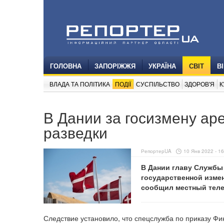
ГОЛОВНА
ЗАПОРІЖЖЯ
УКРАЇНА
СВІТ
В
ВЛАДА ТА ПОЛІТИКА
ПОДІЇ
СУСПІЛЬСТВО
ЗДОРОВ'Я
К
В Дании за госизмену ар
разведки
РепортерUA
10 Янв 2022 - 16
В Дании главу Службы
государственной измен
сообщил местный тел
Следствие установило, что спецслужба по приказу Ф