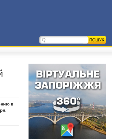
й
ению в
ря,