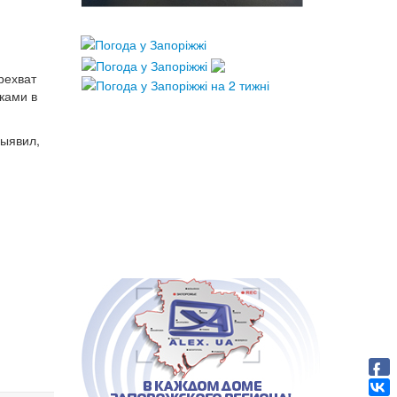
рехват
ками в
выявил,