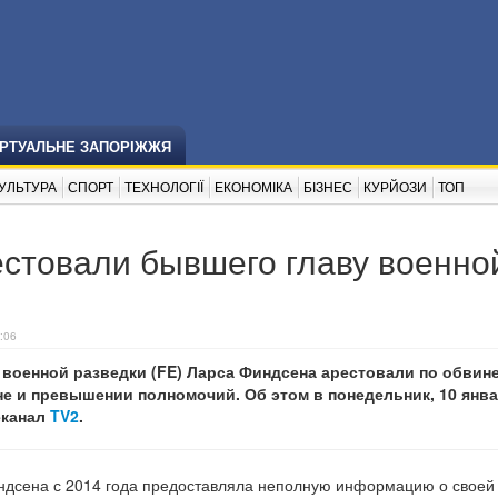
ІРТУАЛЬНЕ ЗАПОРІЖЖЯ
УЛЬТУРА
СПОРТ
ТЕХНОЛОГІЇ
ЕКОНОМІКА
БІЗНЕС
КУРЙОЗИ
ТОП
естовали бывшего главу военно
:06
 военной разведки (FE) Ларса Финдсена арестовали по обвин
е и превышении полномочий. Об этом в понедельник, 10 янва
еканал
TV2
.
индсена с 2014 года предоставляла неполную информацию о своей