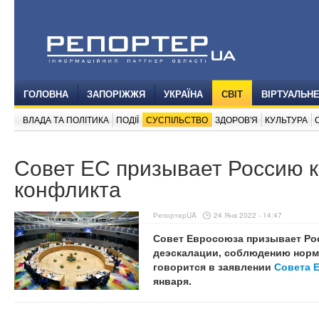
ГОЛОВНА
ЗАПОРІЖЖЯ
УКРАЇНА
СВІТ
ВІРТУАЛЬН
ВЛАДА ТА ПОЛІТИКА
ПОДІЇ
СУСПІЛЬСТВО
ЗДОРОВ'Я
КУЛЬТУРА
Совет ЕС призывает Россию к
конфликта
РепортерUA
24 Янв 2022 - 14:47
Совет Евросоюза призывает Рос
деэскалации, соблюдению норм
говорится в заявлении
Совета 
января.