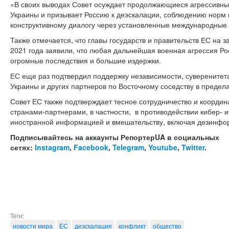
«В своих выводах Совет осуждает продолжающиеся агрессивные
Украины и призывает Россию к деэскалации, соблюдению норм
конструктивному диалогу через установленные международные м
Также отмечается, что главы государств и правительств ЕС на 
2021 года заявили, что любая дальнейшая военная агрессия Ро
огромные последствия и большие издержки.
ЕС еще раз подтвердил поддержку независимости, суверенитет
Украины и других партнеров по Восточному соседству в предел
Совет ЕС также подтверждает тесное сотрудничество и коорди
странами-партнерами, в частности, в противодействии кибер-
иностранной информацией и вмешательству, включая дезинфо
Подписывайтесь на аккаунты РепортерUA в социальных
сетях:
Instagram
,
Facebook
,
Telegram
,
Youtube
,
Twitter
.
Теги:
новости мира
ЕС
деэскалация
конфликт
общество