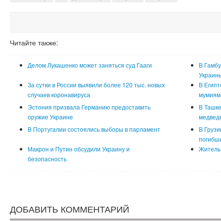
Читайте также:
Делом Лукашенко может заняться суд Гааги
В Гамбу
Украин
За сутки в России выявили более 120 тыс. новых
В Египт
случаев коронавируса
мумиям
Эстония призвала Германию предоставить
В Ташке
оружие Украине
медвед
В Португалии состоялись выборы в парламент
В Грузи
погибш
Макрон и Путин обсудили Украину и
Житель 
безопасность
ДОБАВИТЬ КОММЕНТАРИЙ