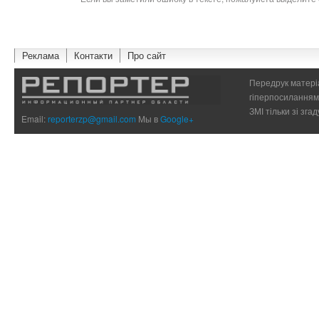
Реклама
Контакти
Про сайт
Передрук матеріа
гіперпосиланням 
ЗМІ тільки зі зг
Email:
reporterzp@gmail.com
Мы в
Google+