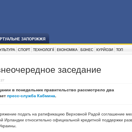
ІРТУАЛЬНЕ ЗАПОРІЖЖЯ
УЛЬТУРА
СПОРТ
ТЕХНОЛОГІЇ
ЕКОНОМІКА
БІЗНЕС
КУРЙОЗИ
ТОП
внеочередное заседание
:27
дании в понедельник правительство рассмотрело два
ает
пресс-служба Кабмина
.
оряжение подать на ратификацию Верховной Радой соглашение ме
ой Ирландии относительно официальной кредитной поддержки раз
Украины.