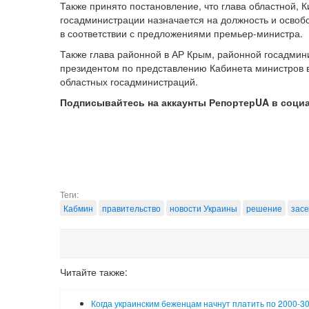
Также принято постановление, что глава областной, К
госадминистрации назначается на должность и освоб
в соответствии с предложениями премьер-министра.
Также глава районной в АР Крым, районной госадмин
президентом по представлению Кабинета министров в
областных госадминистраций.
Подписывайтесь на аккаунты РепортерUA в соци
Теги:
Кабмин
правительство
новости Украины
решение
зас
Читайте также:
Когда украинским беженцам начнут платить по 2000-3