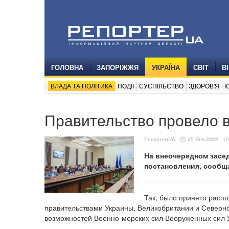
ГОЛОВНА
ЗАПОРІЖЖЯ
УКРАЇНА
СВІТ
В
ВЛАДА ТА ПОЛІТИКА
ПОДІЇ
СУСПІЛЬСТВО
ЗДОРОВ'Я
К
Правительство провело 
РепортерUA
25 Янв 2022 - 10
На внеочередном засе
постановления, сообщ
Так, было принято расп
правительствами Украины, Великобритании и Северн
возможностей Военно-морских сил Вооруженных сил 