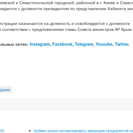
иевской и Севастопольской городской, районной в г. Киеве и Севас
ождается с должности президентом по представлению Кабинета ми
истрации назначается на должность и освобождается с должности
 соответствии с предложениями главы Совета министров АР Крым 
альных сетях:
Instagram
,
Facebook
,
Telegram
,
Youtube
,
Twitter
.
едание
000
Кабмин решил активизировать эвакуацию предприятий н