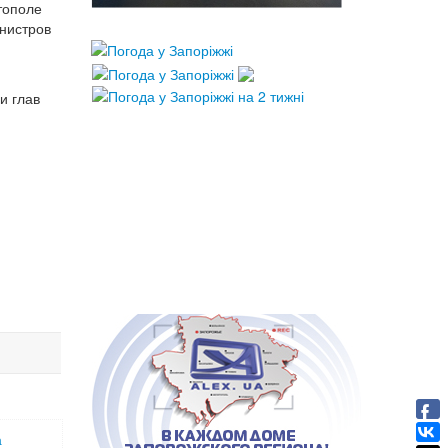
тополе
нистров
и глав
а