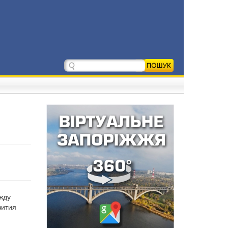
жду
вития