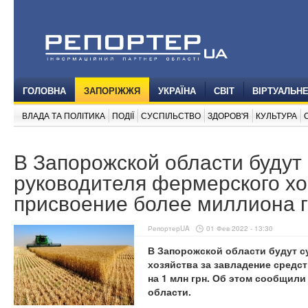
ГОЛОВНА
ЗАПОРІЖЖЯ
УКРАЇНА
СВІТ
ВІРТУАЛЬН
ВЛАДА ТА ПОЛІТИКА
ПОДІЇ
СУСПІЛЬСТВО
ЗДОРОВ'Я
КУЛЬТУРА
В Запорожской области будут
руководителя фермерского хо
присвоение более миллиона 
РепортерUA
01 Фев 2022 - 13:30
В Запорожской области будут 
хозяйства за завладение средс
на 1 млн грн. Об этом сообщил
области.