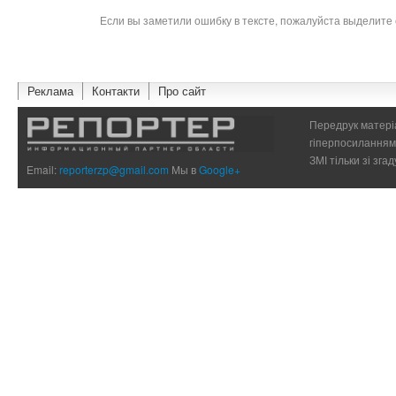
Если вы заметили ошибку в тексте, пожалуйста выделите 
Реклама
Контакти
Про сайт
Передрук матеріа
гіперпосиланням 
ЗМІ тільки зі зг
Email:
reporterzp@gmail.com
Мы в
Google+