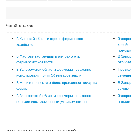
Читайте также:
В Киевской области горело фермерское
Запоро
хозяйство
хозяйст
помощ
В Фастове застрелили главу одного из
В Запор
фермерских хозяйств
отобра
В Запорожской области фермеры незаконно
Президе
использовали почти 50 гектаров земли
семейн
В Мелитопольском районе произошел пожар на
В Запор
ферме
землю 
В Запорожской области фермеры незаконно
Запоро
пользовались земельным участком школы
напали 