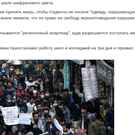
е шали шафранового цвета.
жам принять меры, чтобы студенты не носили "одежду, нарушающу
ьмане заявили, что их право на свободу вероисповедания нарушает
вязывается "религиозный апартеид", куда разрешается поступать 
ммаи приостановил работу школ и колледжей на три дня и призвал