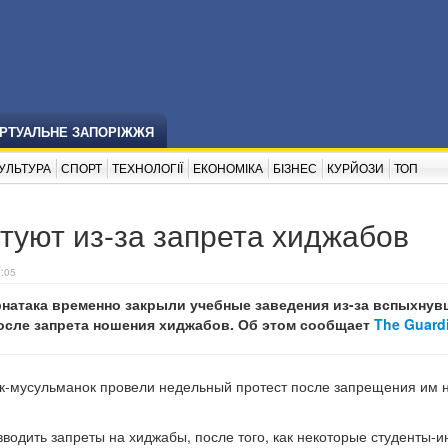
ІРТУАЛЬНЕ ЗАПОРІЖЖЯ
УЛЬТУРА
СПОРТ
ТЕХНОЛОГІЇ
ЕКОНОМІКА
БІЗНЕС
КУРЙОЗИ
ТОП
туют из-за запрета хиджабов
3:05
рнатака временно закрыли учебные заведения из-за вспыхну
осле запрета ношения хиджабов. Об этом сообщает
The Guard
ок-мусульманок провели недельный протест после запрещения им 
водить запреты на хиджабы, после того, как некоторые студенты-и