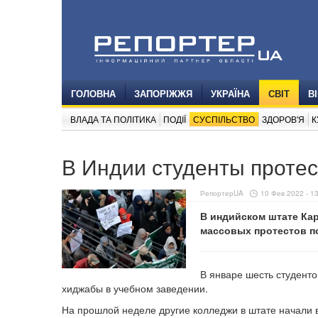
ГОЛОВНА
ЗАПОРІЖЖЯ
УКРАЇНА
СВІТ
В
ВЛАДА ТА ПОЛІТИКА
ПОДІЇ
СУСПІЛЬСТВО
ЗДОРОВ'Я
К
В Индии студенты протес
РепортерUA
10 Фев 2022 - 1
В индийском штате Ка
массовых протестов п
В январе шесть студент
хиджабы в учебном заведении.
На прошлой неделе другие колледжи в штате начали в