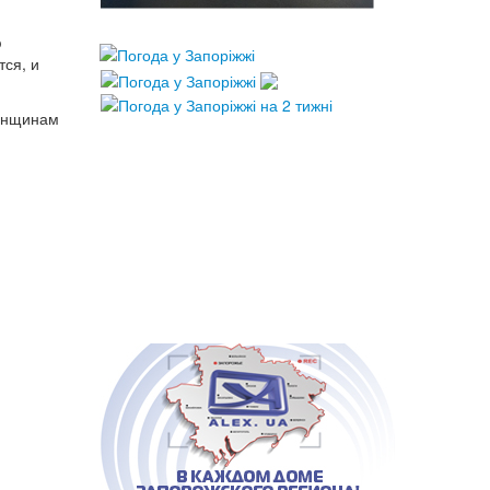
ю
ся, и
женщинам