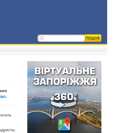
вших
ian
.
носить
ндуисты