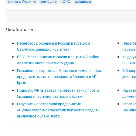
война в Украине
погибшие
ГСЧС
украинцы
Читайте также:
Переговоры Украины и России в турецком
Перего
Стамбуле завершились: итоги
первые
ВСУ: Россия вывела корабли в закрытый район
Когда у
для возможного ракетного удара
2000-30
Российские оккупанты в Херсоне взломали офис
В Запор
представительства президента Украины в АР
уничтож
Крым
Подоляк: РФ пытается перевести войну против
Разведк
Украины в частично «затяжную фазу»
должни
Оккупанты обстреляли предприятие
Российс
«Сумыхимпром»: спасатели пытаются осадить
Василь
аммиачное облако. Фото