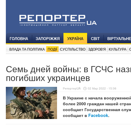
ГОЛОВНА
ЗАПОРІЖЖЯ
УКРАЇНА
СВІТ
ВІРТУАЛЬН
ВЛАДА ТА ПОЛІТИКА
ПОДІЇ
СУСПІЛЬСТВО
ЗДОРОВ'Я
КУЛЬТУРА
Семь дней войны: в ГСЧС наз
погибших украинцев
РепортерUA
02 Мар 2022 - 15:06
В Украине с начала вооруженно
более 2000 граждан нашей стран
сообщает Государственная слу
сообщает в
Facebook
.