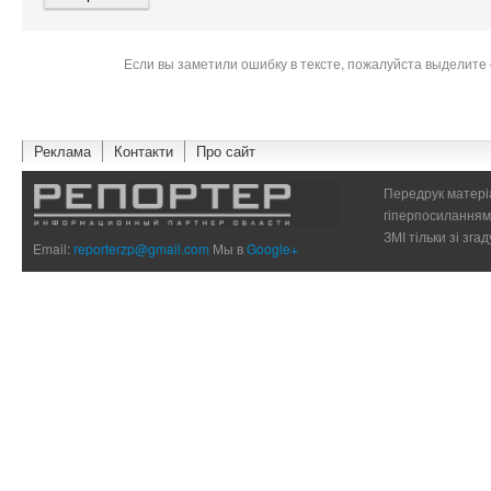
Если вы заметили ошибку в тексте, пожалуйста выделите 
Реклама
Контакти
Про сайт
Передрук матеріа
гіперпосиланням 
ЗМІ тільки зі зг
Email:
reporterzp@gmail.com
Мы в
Google+