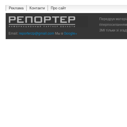
Реклама
Контакти
Про сайт
Передрук матеріа
гіперпосиланням 
ЗМІ тільки зі зг
Email:
reporterzp@gmail.com
Мы в
Google+