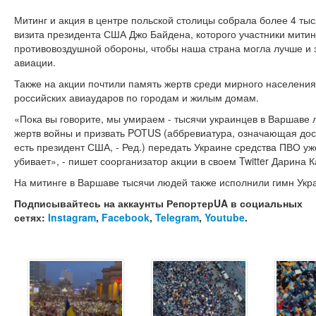
Митинг и акция в центре польской столицы собрала более 4 ты
визита президента США Джо Байдена, которого участники мити
противовоздушной обороны, чтобы наша страна могла лучше и
авиации.
Также на акции почтили память жертв среди мирного населения,
российских авиаударов по городам и жилым домам.
«Пока вы говорите, мы умираем - тысячи украинцев в Варшаве л
жертв войны и призвать POTUS (аббревиатура, означающая дослов
есть президент США, - Ред.) передать Украине средства ПВО у
убивает», - пишет соорганизатор акции в своем Twitter Дарина 
На митинге в Варшаве тысячи людей также исполнили гимн Укр
Подписывайтесь на аккаунты РепортерUA в социальных
сетях:
Instagram
,
Facebook
,
Telegram
,
Youtube
.