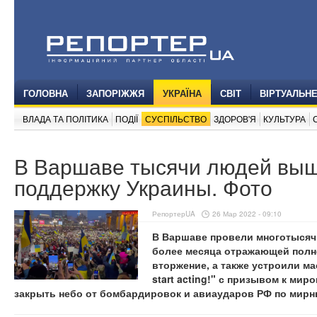
ГОЛОВНА
ЗАПОРІЖЖЯ
УКРАЇНА
СВІТ
ВІРТУАЛЬН
ВЛАДА ТА ПОЛІТИКА
ПОДІЇ
СУСПІЛЬСТВО
ЗДОРОВ'Я
КУЛЬТУРА
В Варшаве тысячи людей выш
поддержку Украины. Фото
РепортерUA
26 Мар 2022 - 09:10
В Варшаве провели многотысяч
более месяца отражающей полн
вторжение, а также устроили м
start acting!" с призывом к ми
закрыть небо от бомбардировок и авиаударов РФ по мирн