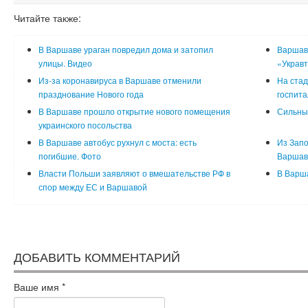
Читайте также:
В Варшаве ураган повредил дома и затопил
Варшавс
улицы. Видео
«Украв
Из-за коронавируса в Варшаве отменили
На стад
празднование Нового года
госпита
В Варшаве прошло открытие нового помещения
Сильны
украинского посольства
В Варшаве автобус рухнул с моста: есть
Из Запо
погибшие. Фото
Варшав
Власти Польши заявляют о вмешательстве РФ в
В Варша
спор между ЕС и Варшавой
ДОБАВИТЬ КОММЕНТАРИЙ
Ваше имя
*