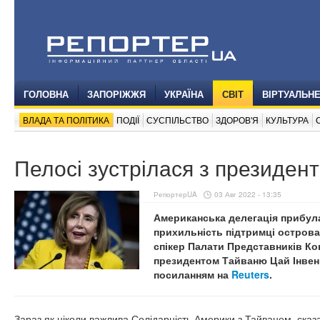
ГОЛОВНА
ЗАПОРІЖЖЯ
УКРАЇНА
СВІТ
ВІРТУАЛЬН
ВЛАДА ТА ПОЛІТИКА
ПОДІЇ
СУСПІЛЬСТВО
ЗДОРОВ'Я
КУЛЬТУРА
Пелосі зустрілася з президе
РепортерUA
03 Авг 2022 - 13:35
Американська делегація прибул
прихильність підтримці острова
спікер Палати Представників Кон
президентом Тайваню Цай Інвен
посиланням на
Reuters
.
Зараз як ніколи важлива Солідарність Америки з Тайванем, сказ