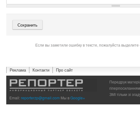
Если вы заметили ошибку в тексте, пожалуйста выделите 
Реклама
Контакти
Про сайт
Передрук матеріа
гіперпосиланням 
ЗМІ тільки зі зг
Email:
reporterzp@gmail.com
Мы в
Google+