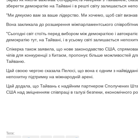
зберегти демократію на Тайвані і в решті світу залишається неп
"Ми дякуємо вам за ваше лідерство. Ми хочемо, щоб світ визнав 
Вона закликала до розширення міжпарламентського співробітни
"Сьогодні світ стоїть перед вибором між демократією і автократі
демократію тут, на Тайвані, і в усьому світі залишається непохит
Спікерка також заявила, що нове законодавство США, спрямован
чіпів для конкуренції з Китаєм, пропонує більше можливостей дл
Тайваню.
Цай своєю чергою сказала Пелосі, що вона є одним з найвідданіш
непохитну підтримку на міжнародній арені.
Цай додала, що Тайвань є надійним партнером Сполучених Штат
США над зміцненням співпраці в галузі безпеки, економічного ро
Теги: