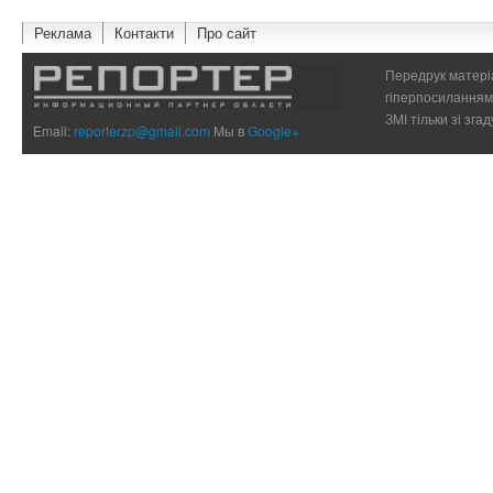
Реклама
Контакти
Про сайт
Передрук матеріа
гіперпосиланням 
ЗМІ тільки зі зг
Email:
reporterzp@gmail.com
Мы в
Google+