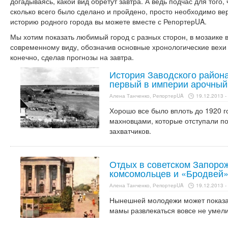
догадываясь, какой вид обретут завтра. А ведь подчас для того,
сколько всего было сделано и пройдено, просто необходимо вер
историю родного города вы можете вместе с РепортерUA.
Мы хотим показать любимый город с разных сторон, в мозаике 
современному виду, обозначив основные хронологические вехи 
конечно, сделав прогнозы на завтра.
История Заводского район
первый в империи арочный
Алена Танченко, РепортерUA
19.12.2013 -
Хорошо все было вплоть до 1920 го
махновцами, которые отступали п
захватчиков.
Отдых в советском Запорож
комсомольцев и «Бродвей»
Алена Танченко, РепортерUA
19.12.2013 -
Нынешней молодежи может показат
мамы развлекаться вовсе не умели