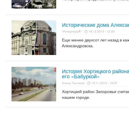
Исторические дома Алекса
"РепортерUA"
19.12.2013 - 12:00
Еще менее двухсот лет назад в ка
Александровска.
История Хортицкого района
его «Бабуркой»
Алена Танченко
19.11.2013 - 16:37
Хортицкий район Запорожья считае
нашем городе.