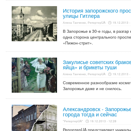
История запорожского прос
улицы Гитлера
Алена Танченко, РепортерUA
19.12.2013 -
В Запорожье в 30-е годы, в разгар
одна сторона центрального проспе
«Пижон-стрит».
Закулисье советских брако
яйца» и брикеты туши
Алена Танченко, РепортерUA
19.12.2013 -
Современное разнообразие космет
Запорожья даже и не снилось.
Александровск - Запорожь
города тогда и сейчас
"РепортерUA"
19.12.2013 - 12:28
РепортерUA представляет уникаль