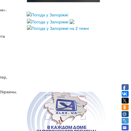
ик».
ета
тер,
 Украины.