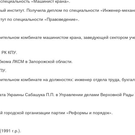
а специальность «Машинист крана».
ный институт. Получила диплом по специальности «Инженер-механ
итут по специальности «Правоведение».
роительном комбинате машинистом крана, заведующей сектором уч
 РК КПУ.
бкома ЛКСМ в Запорожской области.
КПУ.
ительном комбинате на должностях: инженер отдела труда, бухгал
ата Украины Сабашука П.П. в Управлении делами Верховной Рады
й городской организации партии «Реформы и порядок».
991 г.р.).