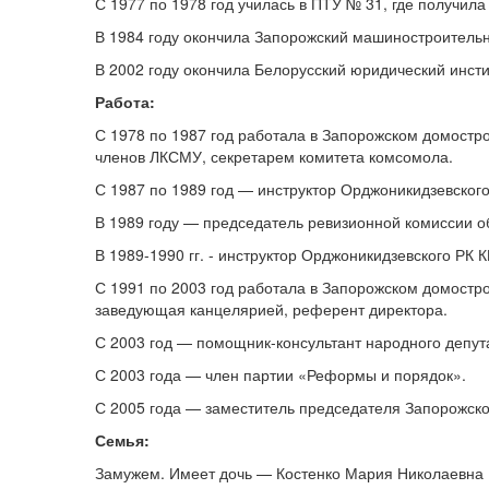
С 1977 по 1978 год училась в ПТУ № 31, где получил
В 1984 году окончила Запорожский машиностроитель
В 2002 году окончила Белорусский юридический инст
Работа:
С 1978 по 1987 год работала в Запорожском домост
членов ЛКСМУ, секретарем комитета комсомола.
С 1987 по 1989 год — инструктор Орджоникидзевского
В 1989 году — председатель ревизионной комиссии о
В 1989-1990 гг. - инструктор Орджоникидзевского РК 
С 1991 по 2003 год работала в Запорожском домостро
заведующая канцелярией, референт директора.
С 2003 год — помощник-консультант народного депут
С 2003 года — член партии «Реформы и порядок».
С 2005 года — заместитель председателя Запорожско
Семья:
Замужем. Имеет дочь — Костенко Мария Николаевна (1