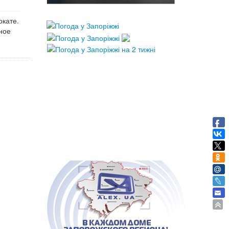
окате.
ное