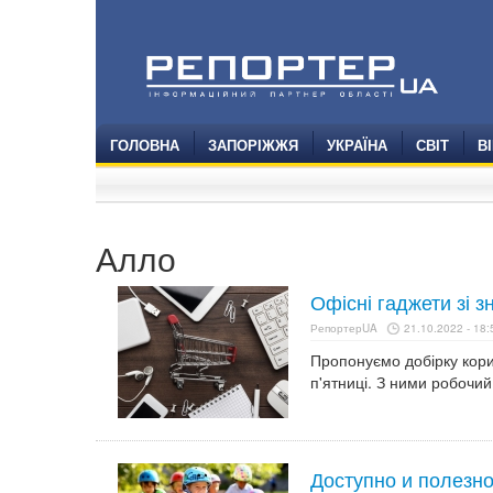
ГОЛОВНА
ЗАПОРІЖЖЯ
УКРАЇНА
СВІТ
В
Алло
Офісні гаджети зі 
РепортерUA
21.10.2022 - 18:
Пропонуємо добірку кори
п'ятниці. З ними робочи
Доступно и полезн