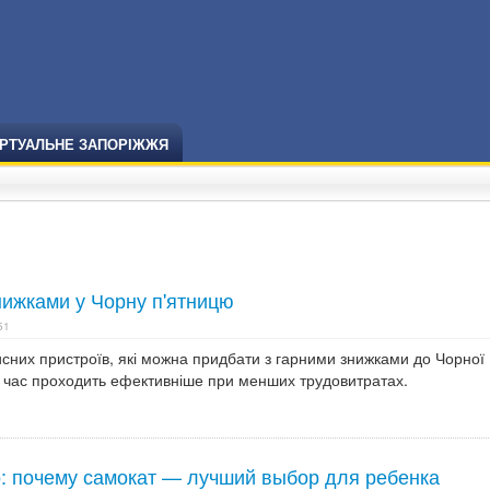
ІРТУАЛЬНЕ ЗАПОРІЖЖЯ
знижками у Чорну п'ятницю
51
сних пристроїв, які можна придбати з гарними знижками до Чорної
й час проходить ефективніше при менших трудовитратах.
о: почему самокат — лучший выбор для ребенка