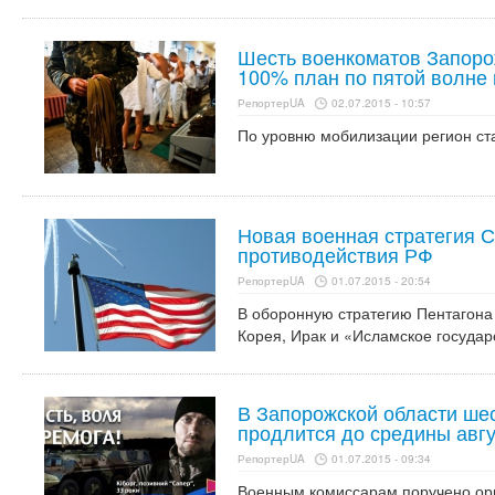
Шесть военкоматов Запоро
100% план по пятой волне
РепортерUA
02.07.2015 - 10:57
По уровню мобилизации регион ст
Новая военная стратегия 
противодействия РФ
РепортерUA
01.07.2015 - 20:54
В оборонную стратегию Пентагона
Корея, Ирак и «Исламское государ
В Запорожской области ше
продлится до средины авг
РепортерUA
01.07.2015 - 09:34
Военным комиссарам поручено ор