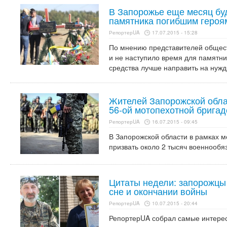
В Запорожье еще месяц буд
памятника погибшим героя
РепортерUA
17.07.2015 - 15:28
По мнению представителей общест
и не наступило время для памятни
средства лучше направить на нужд
Жителей Запорожской обла
56-ой мотопехотной бригад
РепортерUA
16.07.2015 - 09:45
В Запорожской области в рамках 
призвать около 2 тысяч военнообя
Цитаты недели: запорожцы
сне и окончании войны
РепортерUA
10.07.2015 - 20:44
РепортерUA собрал самые интере