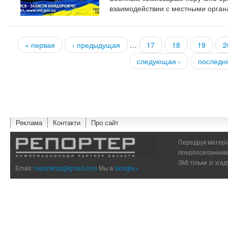
взаимодействии с местными орган
« первая
‹ предыдущая
…
17
18
19
2
Страницы
следующая ›
последн
Реклама
Контакти
Про сайт
Передрук матеріа
гіперпосиланням 
ЗМІ тільки зі зг
Email:
reporterzp@gmail.com
Мы в
Google+