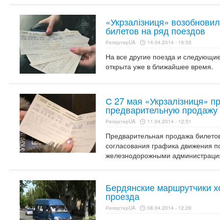
«Укрзалізниця» возобнови
билетов на ряд поездов
РепортерUA
14.04.2014 - 16:55
На все другие поезда и следующи
открыта уже в ближайшее время.
С 27 мая «Укрзалізниця» п
предварительную продажу
РепортерUA
11.04.2014 - 12:51
Предварительная продажа билетов
согласования графика движения п
железнодорожными администраци
Бердянские маршрутчики х
проезда
РепортерUA
08.04.2014 - 12:26