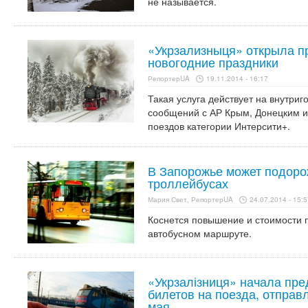
не называется.
«Укрзализныця» открыла п
новогодние праздники
РепортерUA
19.11.2014 - 16:17
Такая услуга действует на внутри
сообщений с АР Крым, Донецким и
поездов категории Интерсити+.
В Запорожье может подоро
троллейбусах
Мария Свет, РепортерUA
24.07.2014 - 15:5
Коснется повышение и стоимости 
автобусном маршруте.
«Укрзалізниця» начала пр
билетов на поезда, отправ
мая