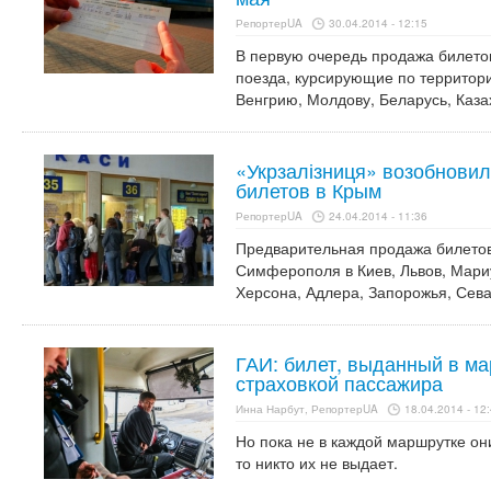
РепортерUA
30.04.2014 - 12:15
В первую очередь продажа билето
поезда, курсирующие по территор
Венгрию, Молдову, Беларусь, Казах
«Укрзалізниця» возобнови
билетов в Крым
РепортерUA
24.04.2014 - 11:36
Предварительная продажа билетов
Симферополя в Киев, Львов, Мариу
Херсона, Адлера, Запорожья, Сева
ГАИ: билет, выданный в ма
страховкой пассажира
Инна Нарбут, РепортерUA
18.04.2014 - 12
Но пока не в каждой маршрутке они
то никто их не выдает.