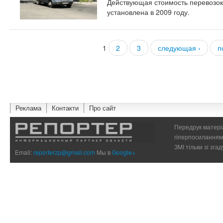
Действующая стоимость перевозок
установлена в 2009 году.
1
2
3
следующая ›
п
Страницы
Реклама
Контакти
Про сайт
Передрук матеріа
гіперпосиланням 
ЗМІ тільки зі зг
Email:
reporterzp@gmail.com
Мы в
Google+