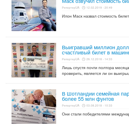
Маск озвучил стоимость би
РепортерUA
12.02.2019 - 20:49
Илон Маск назвал стоимость билет
Выигравший миллион долл
счастливый билет в машин
РепортерUA
26.12.2018 - 14:33
Лишь спустя почти полтора месяца
проверить, является ли он выигр
В Шотландии семейная пар
более 55 млн фунтов
РепортерUA
03.08.2018 - 10:33
Они стали победителями междунаро