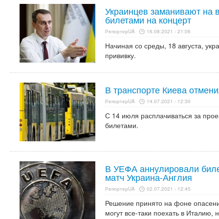
Украинцев заманивают на 
билетами на концерт
РепортерUA
16.08.2021 - 21:06
Начиная со среды, 18 августа, укр
прививку.
В транспорте Киева отмен
РепортерUA
14.07.2021 - 12:30
С 14 июля расплачиваться за прое
билетами.
В УЕФА аннулировали биле
матч Украина-Англия
РепортерUA
02.07.2021 - 12:45
Решение принято на фоне опасени
могут все-таки поехать в Италию,