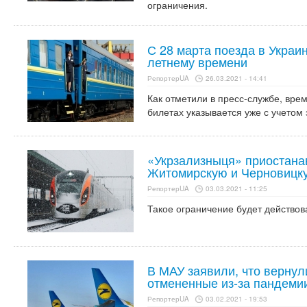
ограничения.
С 28 марта поезда в Украин
летнему времени
РепортерUA
26.03.2021 - 14:41
Как отметили в пресс-службе, вре
билетах указывается уже с учетом 
«Укрзализныця» приостана
Житомирскую и Черновицк
РепортерUA
03.03.2021 - 11:25
Такое ограничение будет действова
В МАУ заявили, что вернул
отмененные из-за пандеми
РепортерUA
03.02.2021 - 19:53