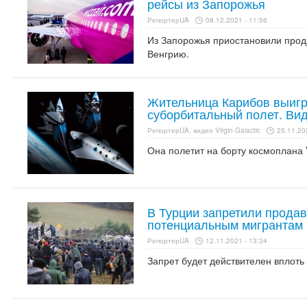
рейсы из Запорожья
РепортерUA
08.12.2021 - 11:56
Из Запорожья приостановили прод
Венгрию.
Жительница Карибов выигр
суборбитальный полет. Ви
РепортерUA, видео Virgin Galactic
25.11.20
Она полетит на борту космоплана Vi
В Турции запретили продав
потенциальным мигрантам
РепортерUA
12.11.2021 - 13:34
Запрет будет действителен вплоть