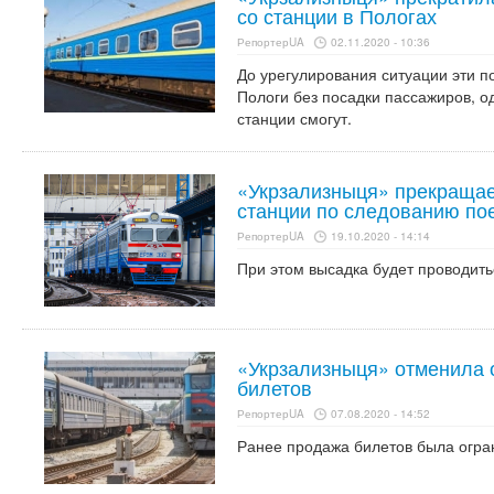
со станции в Пологах
РепортерUA
02.11.2020 - 10:36
До урегулирования ситуации эти п
Пологи без посадки пассажиров, о
станции смогут.
«Укрзализныця» прекращае
станции по следованию по
РепортерUA
19.10.2020 - 14:14
При этом высадка будет проводить
«Укрзализныця» отменила 
билетов
РепортерUA
07.08.2020 - 14:52
Ранее продажа билетов была огра