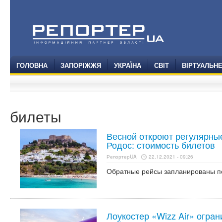
ГОЛОВНА
ЗАПОРІЖЖЯ
УКРАЇНА
СВІТ
ВІРТУАЛЬН
билеты
Весной откроют регулярны
Родос: стоимость билетов
РепортерUA
22.12.2021 - 09:26
Обратные рейсы запланированы п
Лоукостер «Wizz Air» огра