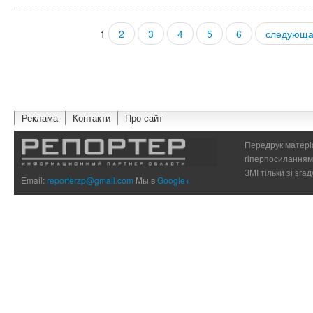
1
2
3
4
5
6
следующа
Страницы
Реклама
Контакти
Про сайт
Передрук матеріа
гіперпосиланням 
ЗМІ тільки зі зг
Email:
reporterzp@gmail.com
Мы в
Google+