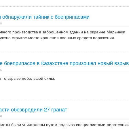
и обнаружили тайник с боеприпасами
31
ловного производства в заброшенном здании на окраине Марьинки
ужено скрытое место хранения военных средств поражения.
е боеприпасов в Казахстане произошел новый взрыв
02
ет о взрыве небольшой силы.
асти обезвредили 27 гранат
09
дметы были уничтожены путем подрыва специалистами-пиротехник