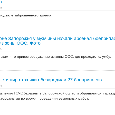
о
28
 подвале заброшенного здания.
оне Запорожья у мужчины изъяли арсенал боеприпа
 из зоны ООС. Фото
28
ким, что привез вооружение из зоны ООС, где проходил службу.
асти пиротехники обезвредили 27 боеприпасов
38
авления ГСЧС Украины в Запорожской области обращаются к граж
осторожными во время проведения земельных работ.