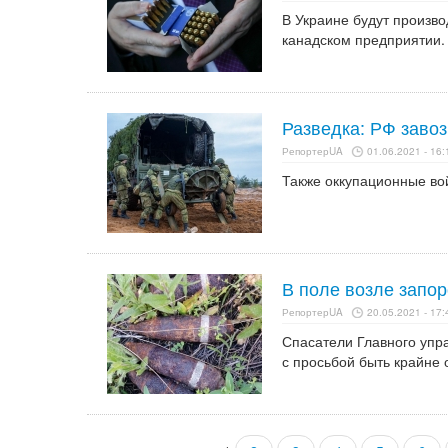
В Украине будут произв
канадском предприятии.
Разведка: РФ заво
РепортерUA
01.06.2021 - 16:
Также оккупационные во
В поле возле запо
РепортерUA
20.05.2021 - 17:
Спасатели Главного упр
с просьбой быть крайне