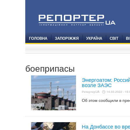
ГОЛОВНА
ЗАПОРІЖЖЯ
УКРАЇНА
СВІТ
В
боеприпасы
Энергоатом: Росси
возле ЗАЭС
РепортерUA
14.03.2022 - 15:
Об этом сообщили в пре
На Донбассе во вр