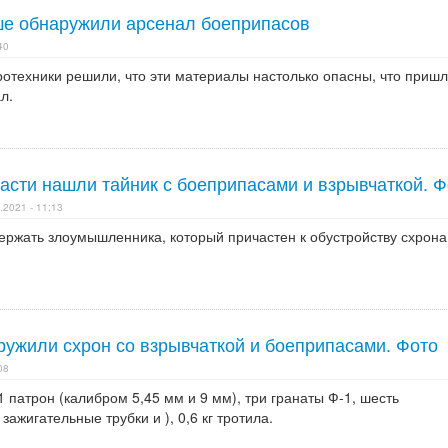
ше обнаружили арсенал боеприпасов
40
отехники решили, что эти материалы настолько опасны, что приш
л.
асти нашли тайник с боеприпасами и взрывчаткой. Ф
.2021 - 11:13
держать злоумышленника, который причастен к обустройству схрона
ружили схрон со взрывчаткой и боеприпасами. Фото
08
 патрон (калибром 5,45 мм и 9 мм), три гранаты Ф-1, шесть
зажигательные трубки и ), 0,6 кг тротила.