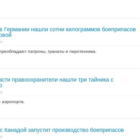
в Германии нашли сотни килограммов боеприпасов
овой
37
преобладают патроны, гранаты и пиротехника.
асти правоохранители нашли три тайника с
о
22
 аэропорта.
 с Канадой запустит производство боеприпасов
07