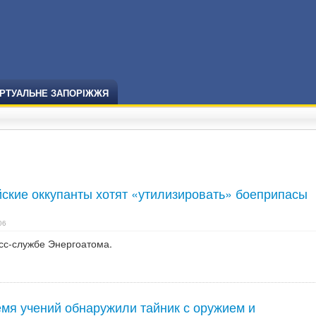
ІРТУАЛЬНЕ ЗАПОРІЖЖЯ
йские оккупанты хотят «утилизировать» боеприпасы
06
сс-службе Энергоатома.
емя учений обнаружили тайник с оружием и