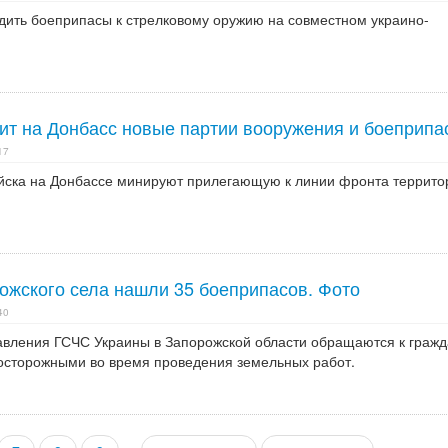
одить боеприпасы к стрелковому оружию на совместном украино-
зит на Донбасс новые партии вооружения и боеприпа
17
йска на Донбассе минируют прилегающую к линии фронта террито
рожского села нашли 35 боеприпасов. Фото
40
авления ГСЧС Украины в Запорожской области обращаются к граж
 осторожными во время проведения земельных работ.