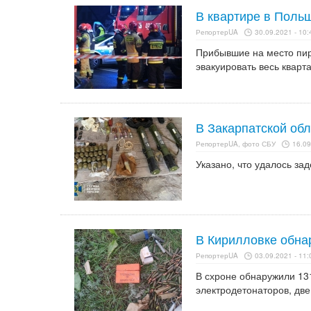
В квартире в Поль
РепортерUA
30.09.2021 - 10:
Прибывшие на место пир
эвакуировать весь кварта
В Закарпатской обл
РепортерUA, фото СБУ
16.09
Указано, что удалось за
В Кирилловке обна
РепортерUA
03.09.2021 - 11:
В схроне обнаружили 131
электродетонаторов, две 