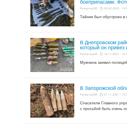
боеприпасами. Фот
РепортерUA
09.02.2022 - 14:
Тайник был обустроен в
В Днепровском рай
который он привез
РепортерUA
18.11.2021 - 10:
Мужчина заявил полицейс
В Запорожской обл
РепортерUA
01.11.2021 - 13:
Спасатели Главного упр
с просьбой быть очень 