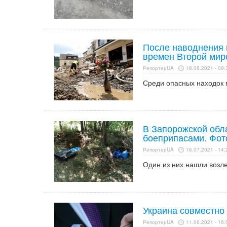
После наводнения 
времен Второй мир
РепортерUA
18.08.2021 - 09:
Среди опасных находок 
В Запорожской обл
боеприпасами. Фот
РепортерUA
16.07.2021 - 14:
Один из них нашли возле
Украина совместно
РепортерUA
11.06.2021 - 16: