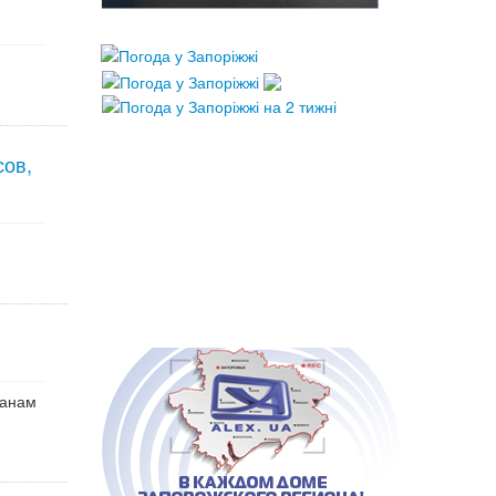
сов,
данам