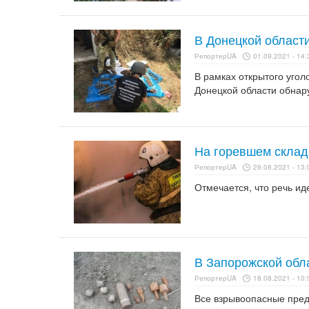
В Донецкой област
РепортерUA
01.09.2021 - 14:
В рамках открытого уго
Донецкой области обнар
На горевшем склад
РепортерUA
29.08.2021 - 13:
Отмечается, что речь ид
В Запорожской обл
РепортерUA
18.08.2021 - 10:
Все взрывоопасные пре