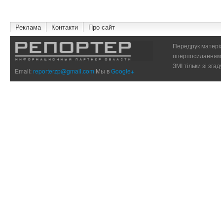
Реклама
Контакти
Про сайт
Передрук матеріа
гіперпосиланням 
ЗМІ тільки зі зг
Email:
reporterzp@gmail.com
Мы в
Google+