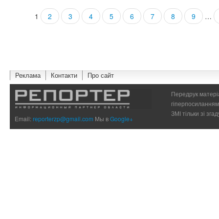
1
2
3
4
5
6
7
8
9
…
Страницы
Реклама
Контакти
Про сайт
Передрук матеріа
гіперпосиланням 
ЗМІ тільки зі зг
Email:
reporterzp@gmail.com
Мы в
Google+