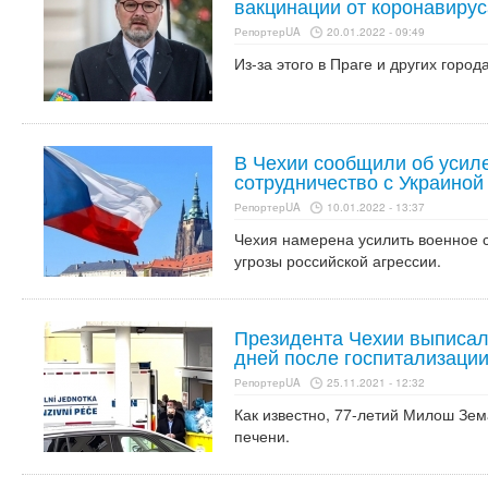
вакцинации от коронавирус
РепортерUA
20.01.2022 - 09:49
Из-за этого в Праге и других горо
В Чехии сообщили об усил
сотрудничество с Украиной
РепортерUA
10.01.2022 - 13:37
Чехия намерена усилить военное с
угрозы российской агрессии.
Президента Чехии выписали
дней после госпитализаци
РепортерUA
25.11.2021 - 12:32
Как известно, 77-летий Милош Зе
печени.