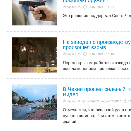
РепортерUA
21.07.2021 - 16:04
Это решение поддержал Сенат Че
На заводе по производству
произошел взрыв
РепортерUA
06.07.2021 - 14:40
Перед взрывом работники завода 
воспламенением проводки. После э
В Чехии прошел сильный то
Видео
РепортерUA, фото Twitter, видео Youtube
2
Отмечается, что основной удар с
пунктов региона. При этом в неко
зданий.