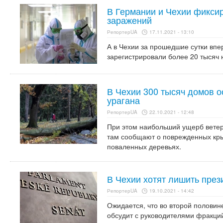
В Германии и Чехии фикси
заражений
РепортерUA
17.11.2021 - 13:10
А в Чехии за прошедшие сутки впе
зарегистрировали более 20 тысяч
В Чехии 300 тысяч домов ос
урагана
РепортерUA
22.10.2021 - 12:48
При этом наибольший ущерб ветер
там сообщают о поврежденных кр
поваленных деревьях.
В Чехии хотят лишить пре
РепортерUA
19.10.2021 - 14:42
Ожидается, что во второй половин
обсудит с руководителями фракци