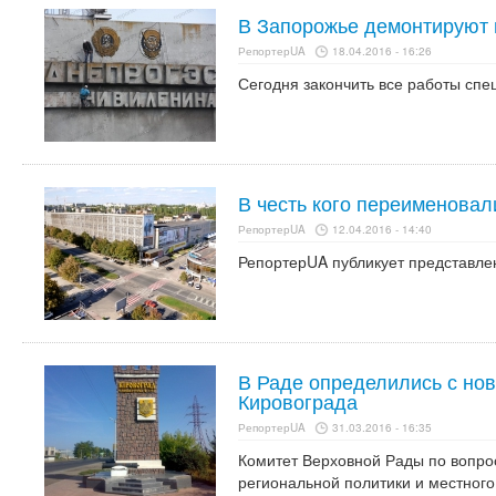
В Запорожье демонтируют 
РепортерUA
18.04.2016 - 16:26
Сегодня закончить все работы спе
В честь кого переименовал
РепортерUA
12.04.2016 - 14:40
РепортерUA публикует представле
В Раде определились с но
Кировограда
РепортерUA
31.03.2016 - 16:35
Комитет Верховной Рады по вопрос
региональной политики и местног