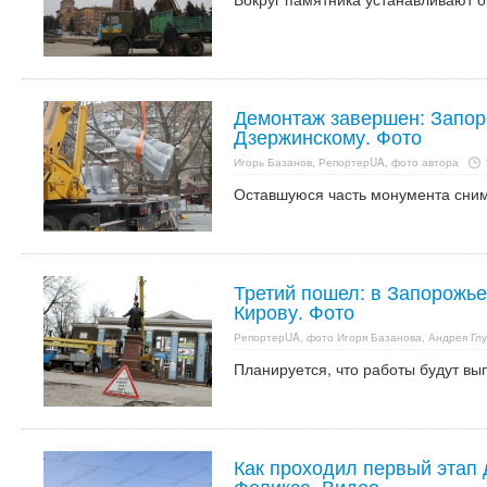
Демонтаж завершен: Запор
Дзержинскому. Фото
Игорь Базанов, РепортерUA, фото автора
Оставшуюся часть монумента сним
Третий пошел: в Запорожь
Кирову. Фото
РепортерUA, фото Игоря Базанова, Андрея Гл
Планируется, что работы будут вы
Как проходил первый этап
Феликса. Видео