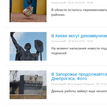
РепортерUA
21.04.2016 - 19:58
В области осталось переименоват
районах.
В Киеве могут декоммуниз
РепортерUA
20.04.2016 - 15:00
На момент написания новости под
подписей.
В Запорожье продолжаетс
Днепрогэса. Фото
РепортерUA, фото Андрея Глущенко
19.04.
Данные работы займут еще нескол