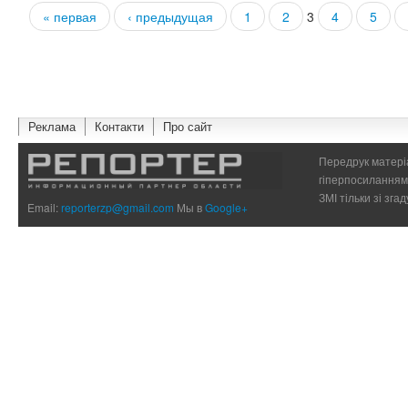
« первая
‹ предыдущая
1
2
3
4
5
Страницы
Реклама
Контакти
Про сайт
Передрук матеріа
гіперпосиланням 
ЗМІ тільки зі зг
Email:
reporterzp@gmail.com
Мы в
Google+