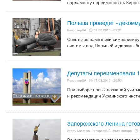
парламенту переименовать Кирово
Польша проведет «декомм
РепортерUA
31.03.2016 - 09:31
Советские памятники символизиру
системы над Польшей и должны б
Депутаты переименовали 1
РепортерUA
17.03.2016 - 20:53
При выборе новых названий учиты
и рекомендации Украинского инсти
Запорожского Ленина готов
Игорь Базанов, РепортерUA, фото автора
Вокруг памятника устанавливают о