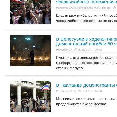
чрезвычайного положения 
РепортерUA, по материалам РИА.Новости
Власти ввели «более мягкий», ос
чрезвычайного положения не явля
В Венесуэле в ходе антип
демонстраций погибли 50 
РепортерUA
27.02.2014 - 09:45
Вместе с тем оппозиция Венесуэлы
конференции по восстановлению 
страны Мадуро.
В Таиланде демонстранты
РепортерUA
23.12.2013 - 15:08
Массовые антиправительственные
продолжаются около месяца.