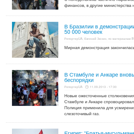
финансов, в другие министерства н
В Бразилии в демонстрации
50 000 человек
РепортерUA, Евгений Зюзин, по материалам 
Мирная демонстрация закончилась
В Стамбуле и Анкаре внов
беспорядки
РепортерUA
11.09.2013 - 17:30
Новые ожесточенные столкновения
Стамбуле и Анкаре спровоцировали
Полиция применила для усмирени
слезоточивый газ.
Египет: “Братья-мусульман