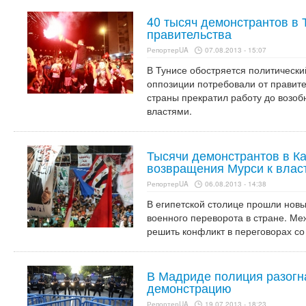
40 тысяч демонстрантов в 
правительства
РепортерUA
07.08.2013 - 15:07
В Тунисе обостряется политически
оппозиции потребовали от правите
страны прекратил работу до возоб
властями.
Тысячи демонстрантов в К
возвращения Мурси к влас
РепортерUA
06.08.2013 - 14:38
В египетской столице прошли нов
военного переворота в стране. М
решить конфликт в переговорах со
В Мадриде полиция разогн
демонстрацию
РепортерUA
19.07.2013 - 18:23