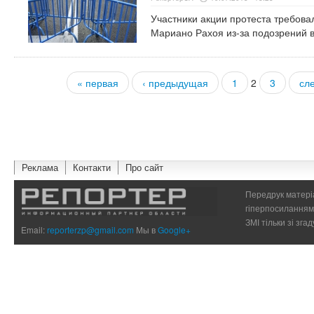
Участники акции протеста требова
Мариано Рахоя из-за подозрений 
« первая
‹ предыдущая
1
2
3
сл
Страницы
Реклама
Контакти
Про сайт
Передрук матеріа
гіперпосиланням 
ЗМІ тільки зі зг
Email:
reporterzp@gmail.com
Мы в
Google+