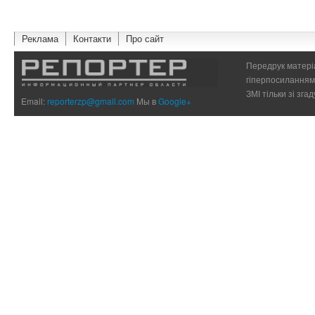
Реклама
Контакти
Про сайт
Передрук матеріа
гіперпосиланням 
ЗМІ тільки зі зг
Email:
reporterzp@gmail.com
Мы в
Google+