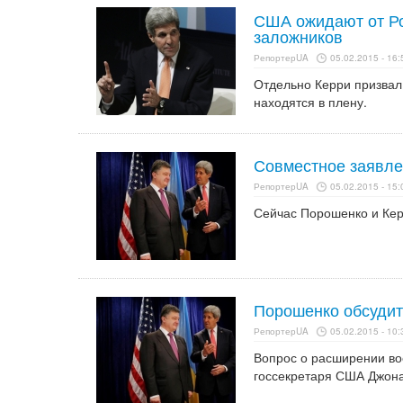
США ожидают от Ро
заложников
РепортерUA
05.02.2015 - 16:
Отдельно Керри призвал
находятся в плену.
Совместное заявле
РепортерUA
05.02.2015 - 15:
Сейчас Порошенко и Кер
Порошенко обсудит
РепортерUA
05.02.2015 - 10:
Вопрос о расширении во
госсекретаря США Джона