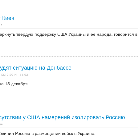
т Киев
11
черкнуть твердую поддержку США Украины и ее народа, говорится в
судят ситуацию на Донбассе
13.12.2014 - 11:03
на 15 декабря.
тсутствии у США намерений изолировать Россию
44
бвинил Россию в размещении войск в Украине.