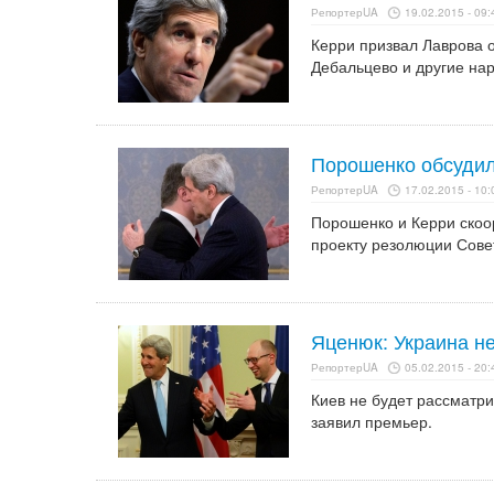
РепортерUA
19.02.2015 - 09:
Керри призвал Лаврова о
Дебальцево и другие на
Порошенко обсудил
РепортерUA
17.02.2015 - 10:
Порошенко и Керри скоо
проекту резолюции Сове
Яценюк: Украина не
РепортерUA
05.02.2015 - 20:
Киев не будет рассматр
заявил премьер.