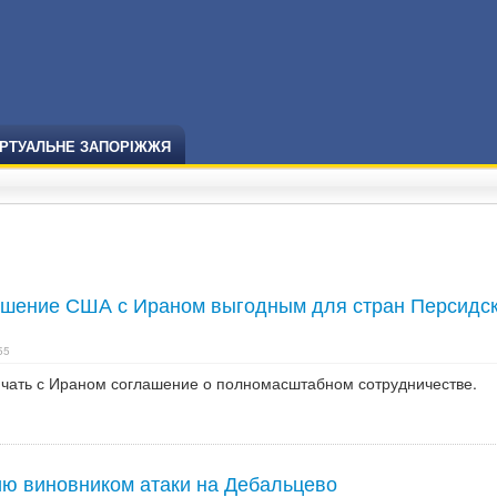
ІРТУАЛЬНЕ ЗАПОРІЖЖЯ
ашение США с Ираном выгодным для стран Персидс
55
ать с Ираном соглашение о полномасштабном сотрудничестве.
ию виновником атаки на Дебальцево