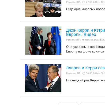
РепортерUA
27.06.2014 - 16:
Редакция мировых ново
Джон Керри и Кэтри
Европы. Видео
РепортерUA, по материалам Eur
Они уверены в необходи
Европу на фоне кризиса 
Лавров и Керри сег
РепортерUA
30.03.2014 - 09:
Последний раз Керри вст