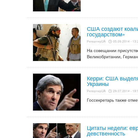
США создают коали
государством»
РепортерUA
05.09.2014 - 13:
На совещании присутств
Великобритании, Герман
Керри: США выделя
Украины
РепортерUA
29.07.2014 - 19:
Госсекретарь также отме
Цитаты недели: евр
девственность