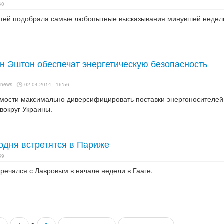
40
стей подобрала самые любопытные высказывания минувшей недел
н Эштон обеспечат энергетическую безопасность
onews
02.04.2014 - 16:56
мости максимально диверсифицировать поставки энергоносителей
вокруг Украины.
одня встретятся в Париже
59
речался с Лавровым в начале недели в Гааге.