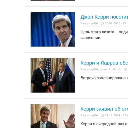
Джон Керри посети
РепортерUA
30.01.2015 - 22:
Цель этого визита – под
заявлении.
Керри и Лавров об
РепортерUA, фото REUTERS
Встреча запланирована 
Керри заявил об о
РепортерUA
04.12.2014 - 13:
Керри в очередной раз о