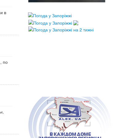
и в
, по
ы,