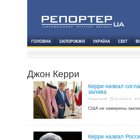
ГОЛОВНА
ЗАПОРІЖЖЯ
УКРАЇНА
СВІТ
В
Джон Керри
Керри назвал согл
залива
РепортерUA
05.03.2015 - 20:
США не намерены заключ
Керри назвал Росс