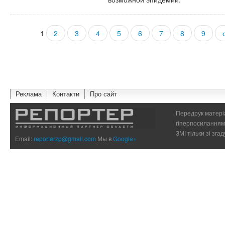
1
2
3
4
5
6
7
8
9
Страницы
Реклама
Контакти
Про сайт
Передрук матеріа
гіперпосиланням 
ЗМІ тільки зі зг
Email:
reporterzp@gmail.com
Мы в
Google+