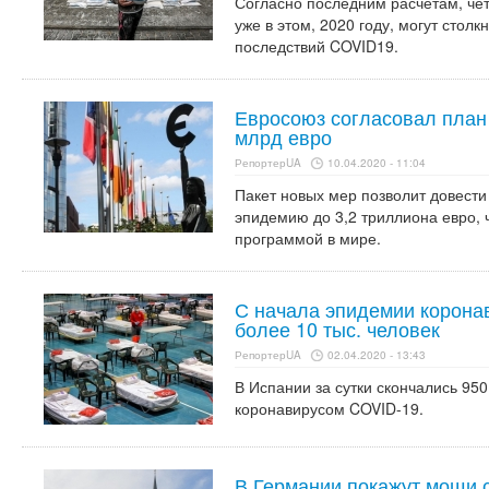
Согласно последним расчетам, че
уже в этом, 2020 году, могут столк
последствий COVID19.
Евросоюз согласовал план
млрд евро
РепортерUA
10.04.2020 - 11:04
Пакет новых мер позволит довест
эпидемию до 3,2 триллиона евро, 
программой в мире.
С начала эпидемии корона
более 10 тыс. человек
РепортерUA
02.04.2020 - 13:43
В Испании за сутки скончались 95
коронавирусом COVID-19.
В Германии покажут мощи 