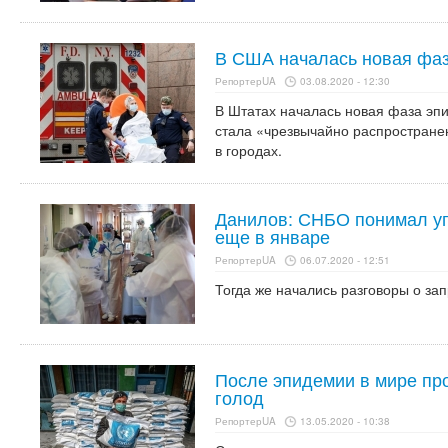
В США началась новая фаз
РепортерUA
03.08.2020 - 12:30
В Штатах началась новая фаза эп
стала «чрезвычайно распространенн
в городах.
Данилов: СНБО понимал уг
еще в январе
РепортерUA
06.07.2020 - 12:51
Тогда же начались разговоры о зап
После эпидемии в мире пр
голод
РепортерUA
13.05.2020 - 10:38