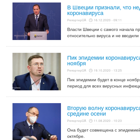
В Швеции признали, что не
коронавируса
РепортерUA
16.12.2020 - 09:11
Власти Швеции с самого начала п
относительно вируса и не вводили
Пик эпидемии коронавируса
ноября
РепортерUA
19.10.2020 - 13:25
Пик эпидемии будет в конце ноябр
период для всех вирусных инфекц
Вторую волну коронавирус
средине осени
РепортерUA
11.08.2020 - 10:23
Она будет совмещена с эпидемией 
октябре.