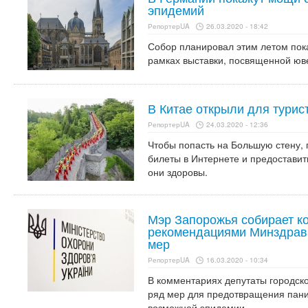
эпидемий
РепортерUA
26.03.2020 - 18:42
Собор планировал этим летом пок
рамках выставки, посвященной юв
В Китае открыли для турис
РепортерUA
24.03.2020 - 12:36
Чтобы попасть на Большую стену,
билеты в Интернете и предоставит
они здоровы.
Мэр Запорожья собирает ко
рекомендациями Минздрава
мер
РепортерUA
16.03.2020 - 10:34
В комментариях депутаты городск
ряд мер для предотвращения пани
возможной эпидемии.