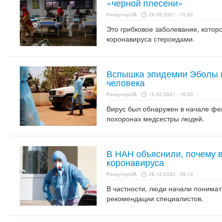
«черной плесени»
РепортерUA
24.05.2021 - 15:02
Это грибковое заболевание, котор
коронавируса стероидами.
Вспышка эпидемии Эболы в
человека
РепортерUA
15.02.2021 - 16:33
Вирус был обнаружен в начале фе
похоронах медсестры людей.
В НАН объяснили, почему 
коронавируса
РепортерUA
28.12.2020 - 09:12
В частности, люди начали понимат
рекомендации специалистов.