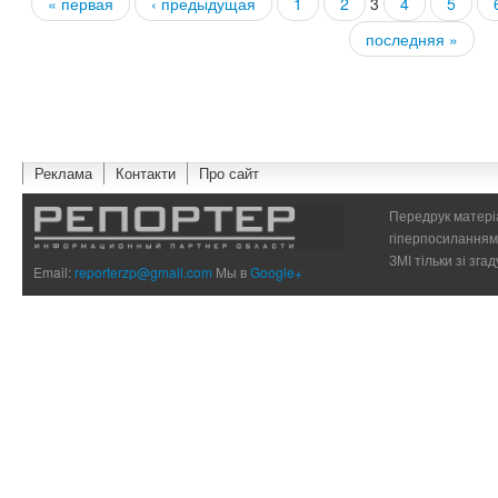
« первая
‹ предыдущая
1
2
3
4
5
Страницы
последняя »
Реклама
Контакти
Про сайт
Передрук матеріа
гіперпосиланням 
ЗМІ тільки зі зг
Email:
reporterzp@gmail.com
Мы в
Google+