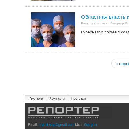
Областная власть и
Богдана Коваленко, РепортерUA
Губернатор поручил соз
« перв
Страницы
Реклама
Контакти
Про сайт
Email:
reporterzp@gmail.com
Мы в
Google+