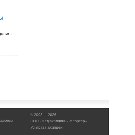
цы
дения.
© 2008 — 2026
 джерела
ООО «Медіахолдинг «Репортер»
Усі права захищені