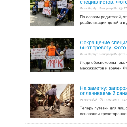
специалистов. Фот
Инна Нарбут, РепортерUA
27
По словам родителей, эт
реабилитации детей и в
Сокращение специа
бьют тревогу. Фото
Инна Нарбут, РепортерUA, фото 
Люди обеспокоены тем, 
массажистов и врачей Л
На заметку: запор
оплачиваемый сан
РепортерUA
14.03.2017 - 12:
Теперь путевки для лиц 
основании трехстороннег