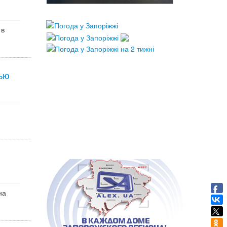
 в
тью
на