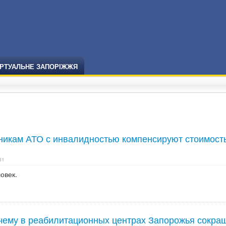
ІРТУАЛЬНЕ ЗАПОРІЖЖЯ
никам АТО с инвалидностью компенсируют стоимост
31
овек.
очему в реабилитационных центрах Запорожья сокра