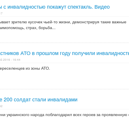
ы с инвалидностью покажут спектакль. Видео
17
вает зрителю кусочек чьей-то жизни, демонстрируя такие важные
аимопомощь, страх, борьба...
астников АТО в прошлом году получили инвалидност
02.2016 - 16:44
переселенцев из зоны АТО.
е 200 солдат стали инвалидами
42
ени украинского народа поблагодарил всех героев за проявленную 