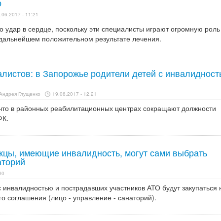
о
.06.2017 - 11:21
о удар в сердце, поскольку эти специалисты играют огромную роль
 дальнейшем положительном результате лечения.
листов: в Запорожье родители детей с инвалиднос
Андрея Глущенко
19.06.2017 - 12:21
что в районных реабилитационных центрах сокращают должности
ФК.
ожцы, имеющие инвалидность, могут сами выбрать
аторий
40
с инвалидностью и пострадавших участников АТО будут закупаться 
о соглашения (лицо - управление - санаторий).