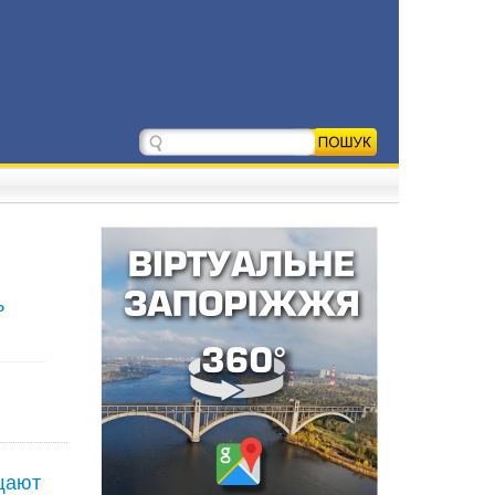
ь
щают