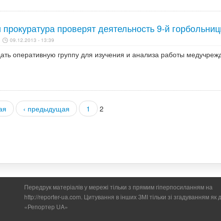
 прокуратура проверят деятельность 9-й горбольни
09.12.2013 - 13:39
дать оперативную группу для изучения и анализа работы медучреж
ая
‹ предыдущая
1
2
Передрук матеріалів у мережі тільки з прямим гіперпосиланням на
http://reporter-ua.com. Цитування в інших ЗМІ тільки зі згадуванням як
«Репортер UA»