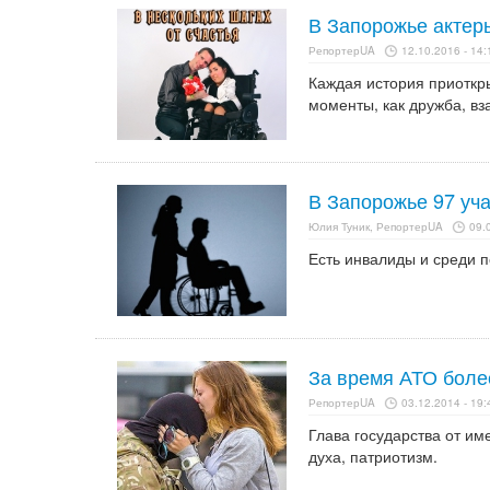
В Запорожье актер
РепортерUA
12.10.2016 - 14:
Каждая история приоткры
моменты, как дружба, вз
В Запорожье 97 уч
Юлия Туник, РепортерUA
09.
Есть инвалиды и среди 
За время АТО боле
РепортерUA
03.12.2014 - 19:
Глава государства от им
духа, патриотизм.