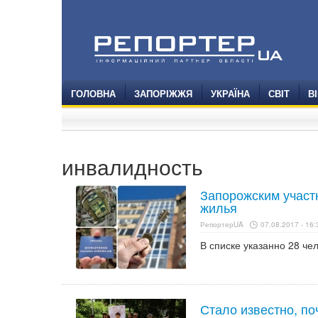
ГОЛОВНА
ЗАПОРІЖЖЯ
УКРАЇНА
СВІТ
В
инвалидность
Запорожским участ
жилья
РепортерUA
07.08.2017 - 16:
В списке указанно 28 чел
Стало известно, п