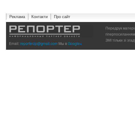
Реклама
Контакти
Про сайт
Передрук матеріа
гіперпосиланням 
ЗМІ тільки зі зг
Email:
reporterzp@gmail.com
Мы в
Google+