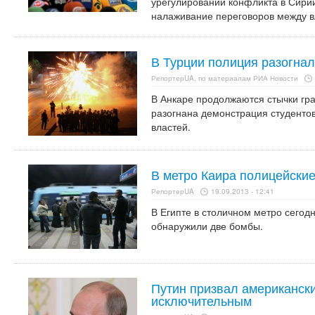
урегулировании конфликта в Сирии
налаживание переговоров между в
В Турции полиция разогна
РепортерUA, по материалам РИА Новости
В Анкаре продолжаются стычки гр
разогнана демонстрация студенто
властей.
В метро Каира полицейски
РепортерUA
19.09.2013 - 12:41
В Египте в столичном метро сегод
обнаружили две бомбы.
Путин призвал американски
исключительным