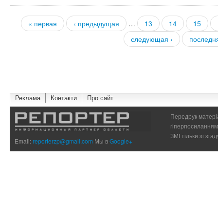
« первая
‹ предыдущая
…
13
14
15
Страницы
следующая ›
последн
Реклама
Контакти
Про сайт
Передрук матеріа
гіперпосиланням 
ЗМІ тільки зі зг
Email:
reporterzp@gmail.com
Мы в
Google+