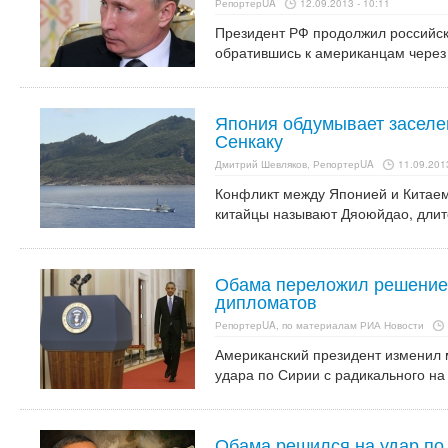
РепортерUA
12.09.2013 - 10:11
Президент РФ продолжил российск
обратившись к американцам через 
Япония обдумывает заселе
Сенкаку
Дмитрий Шевляков, РепортерUA
11.09.2013
Конфликт между Японией и Китаем 
китайцы называют Дяоюйдао, длит
Обама переложил решение 
дипломатов
РепортерUA, по материалам РИА Новости
Американский президент изменил 
удара по Сирии с радикального на
Обама решился на удар по