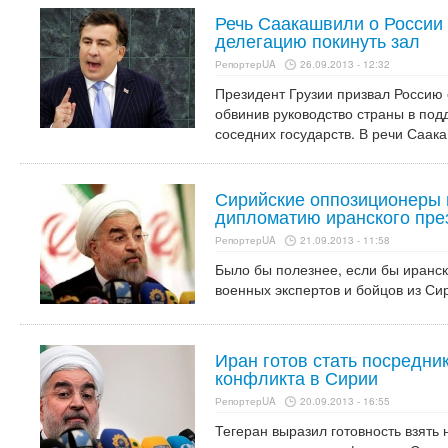
Речь Саакашвили о России
делегацию покинуть зал
РепортерUA
26.09.2013 - 12:32
Президент Грузии призвал Россию 
обвинив руководство страны в по
соседних государств. В речи Саак
Сирийские оппозиционеры 
дипломатию иранского пре
РепортерUA
21.09.2013 - 11:58
Было бы полезнее, если бы иранск
военных экспертов и бойцов из Си
Иран готов стать посредни
конфликта в Сирии
РепортерUA
20.09.2013 - 16:55
Тегеран выразил готовность взять 