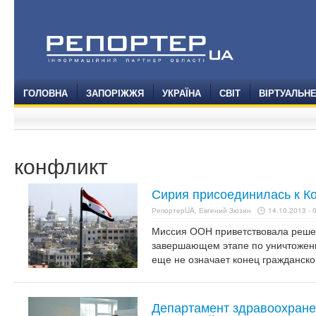
ГОЛОВНА
ЗАПОРІЖЖЯ
УКРАЇНА
СВІТ
ВІРТУАЛЬН
конфликт
Сирия присоединилась к К
РепортерUA, Евгений Зюзин
14.10.2013 - 
Миссия ООН приветствовала реше
завершающем этапе по уничтожени
еще не означает конец гражданско
Департамент здравоохране