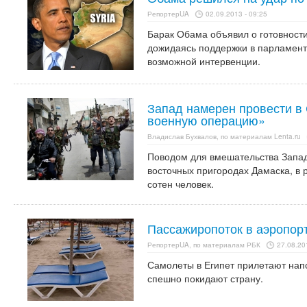
РепортерUA
02.09.2013 - 09:25
Барак Обама объявил о готовности
дожидаясь поддержки в парламенте
возможной интервенции.
Запад намерен провести в
военную операцию»
Владислав Бухвалов, по материалам Lenta.ru
Поводом для вмешательства Запад
восточных пригородах Дамаска, в р
сотен человек.
Пассажиропоток в аэропорт
РепортерUA, по материалам РБК
27.08.20
Самолеты в Египет прилетают на
спешно покидают страну.