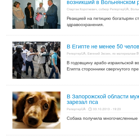
возникший в Вольнянском 
Спартак Короткевич, собкор РепортерUA, Воль
Реакцией на петицию богатырян ст
здравоохранения.
В Египте не менее 50 чело
РепортерUA, Евгений Зюзин, по материалам 
В годовщину арабо-израильской во
Египта сторонники свергнутого пр
В Запорожской области муж
зарезал пса
РепортерUA
03.10.2013 - 19:20
Собака получила многочисленные