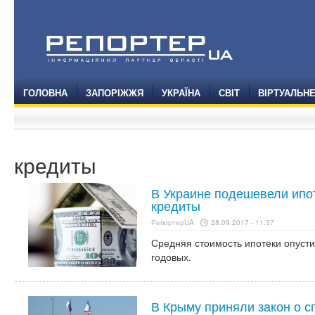
ГОЛОВНА
ЗАПОРІЖЖЯ
УКРАЇНА
СВІТ
ВІРТУАЛЬН
кредиты
В Украине подешевели ипот
кредиты
РепортерUA
28.09.2017 - 11:37
Средняя стоимость ипотеки опустил
годовых.
В Крыму приняли закон о с