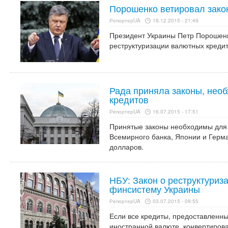
Порошенко ветировал зако
РепортерUA
18.12.2015 - 21:49
Президент Украины Петр Порошенк
реструктуризации валютных кредит
Рада приняла законы, нео
кредитов
РепортерUA
16.07.2015 - 17:51
Принятые законы необходимы для
Всемирного банка, Японии и Герм
долларов.
НБУ: Закон о реструктуриз
финсистему Украины
РепортерUA
03.07.2015 - 09:55
Если все кредиты, предоставленн
иностранной валюте, конвертирова