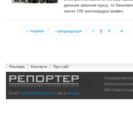
данным законом курсу, то банковс
около 100 миллиардов гривен.
« первая
‹ предыдущая
1
2
3
4
Страницы
Реклама
Контакти
Про сайт
Передрук матеріа
гіперпосиланням 
ЗМІ тільки зі зг
Email:
reporterzp@gmail.com
Мы в
Google+