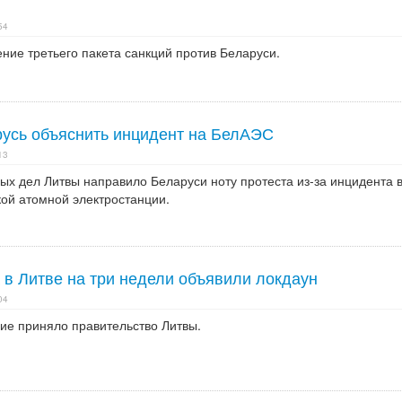
54
ение третьего пакета санкций против Беларуси.
русь объяснить инцидент на БелАЭС
13
ых дел Литвы направило Беларуси ноту протеста из-за инцидента 
кой атомной электростанции.
 в Литве на три недели объявили локдаун
04
е приняло правительство Литвы.