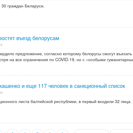
 30 граждан Беларуси.
ростят въезд белорусам
22
вердило предложение, согласно которому белорусы смогут въехать
отря на все ограничения по COVID-19, но с «особыми гуманитарн
кашенко и еще 117 человек в санкционный список
06
ционного листа балтийской республики, в первый входили 32 лица.