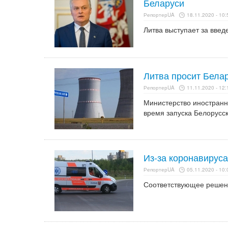
Беларуси
РепортерUA
18.11.2020 - 10:
Литва выступает за введ
Литва просит Бела
РепортерUA
11.11.2020 - 12:
Министерство иностранн
время запуска Белорусс
Из-за коронавируса
РепортерUA
05.11.2020 - 10:
Соответствующее решени