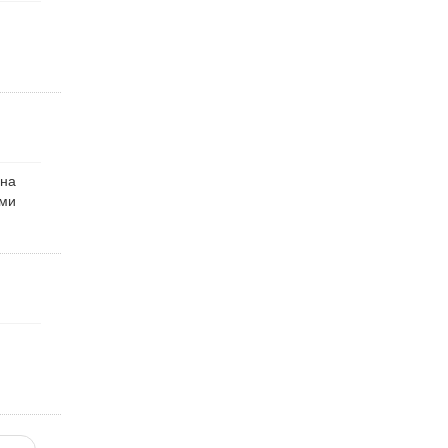
 на
ыми