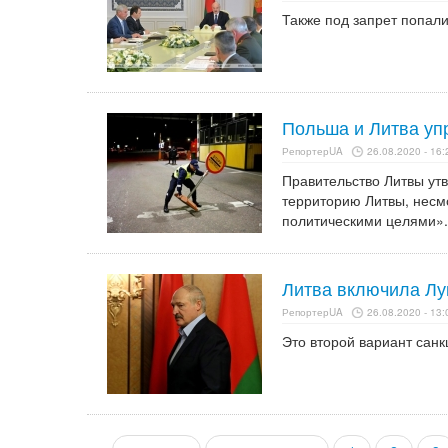
Также под запрет попали
Польша и Литва уп
РепортерUA
26.08.2020 - 16:
Правительство Литвы ут
территорию Литвы, несм
политическими целями».
Литва включила Лу
РепортерUA
26.08.2020 - 13:
Это второй вариант санк