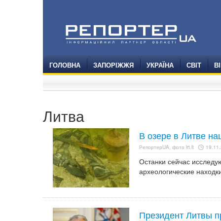
ГОЛОВНА
ЗАПОРІЖЖЯ
УКРАЇНА
СВІТ
В
Литва
В озере в Литве н
РепортерUA, фото lrt.lt
19.11.
Останки сейчас исследу
археологические находк
Президент Литвы п