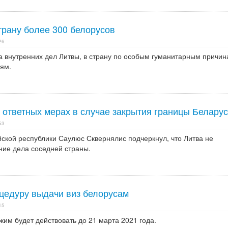
трану более 300 белорусов
26
 внутренних дел Литвы, в страну по особым гуманитарным причи
ям.
б ответных мерах в случае закрытия границы Белару
53
ской республики Саулюс Сквернялис подчеркнул, что Литва не
ние дела соседней страны.
оцедуру выдачи виз белорусам
15
им будет действовать до 21 марта 2021 года.