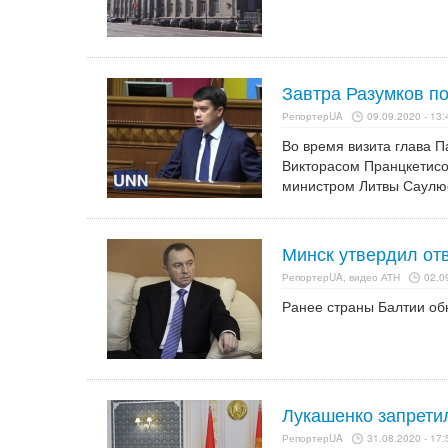
Завтра Разумков по
РепортерUA
09.09.2020 - 13:
Во время визита глава 
Викторасом Пранцкетисо
министром Литвы Саулю
Минск утвердил от
РепортерUA, видео АТН
02.0
Ранее страны Балтии об
Лукашенко запрети
РепортерUA
31.08.2020 - 17: