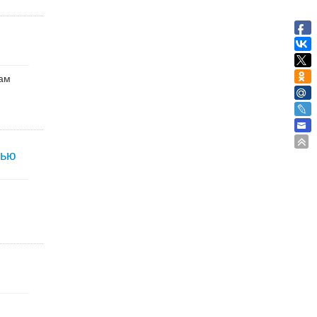
нам
сью