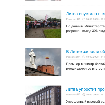
Литва впустила в с
РепортерUA
28.09.2020 - 13:
По данным Министерства
разрешен въезд 326 люд
В Литве заявили о
РепортерUA
18.09.2020 - 14:
Премьер-министр балтий
вмешивается во внутрен
Литва упростит пр
РепортерUA
16.09.2020 - 15:
Упрощенный визовый реж