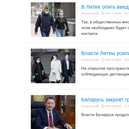
В Литве опять вве
РепортерUA
04.11.2020 - 16:
Так, в общественных мес
этом необходимо будет 
контакта.
Власти Литвы усил
РепортерUA
28.10.2020 - 16:
На открытом пространств
соблюдающих дистанци
Беларусь закроет г
РепортерUA
28.10.2020 - 14:
Власти Беларуси продолж