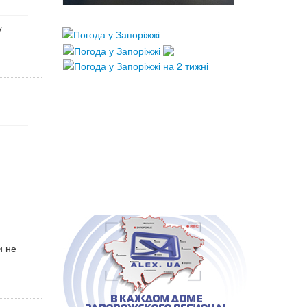
у
и не