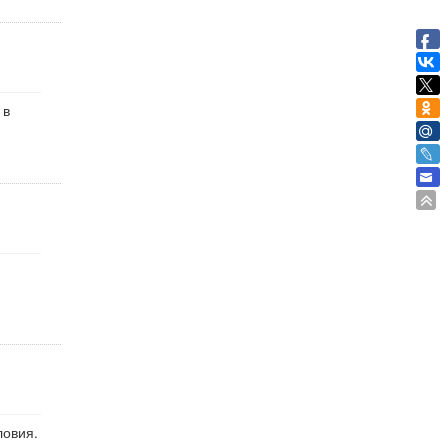
 в
ловия.