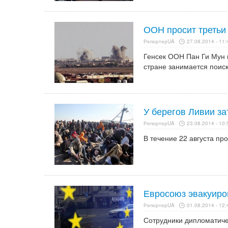
ООН просит третьи
РепортерUA
27.08.2014 - 11:
Генсек ООН Пан Ги Мун 
стране занимается поис
У берегов Ливии за
РепортерUA
23.08.2014 - 10:
В течение 22 августа пр
Евросоюз эвакуиро
РепортерUA
01.08.2014 - 12:
Сотрудники дипломатичес