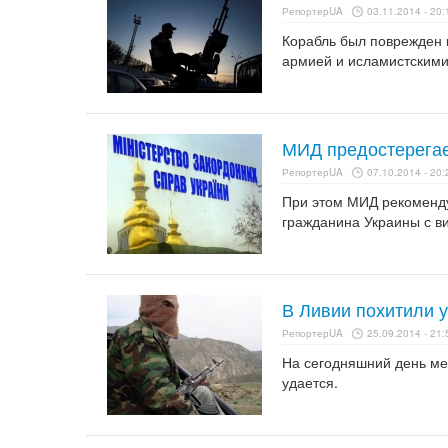
РепортерUA
03.11.2014 - 20:
Корабль был поврежден и
армией и исламистскими
МИД предостерегае
РепортерUA
07.10.2014 - 20:
При этом МИД рекоменду
гражданина Украины с ви
В Ливии похитили 
РепортерUA
25.09.2014 - 21:
На сегодняшний день ме
удается.