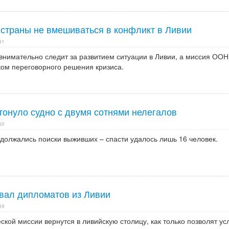
 страны не вмешиваться в конфликт в Ливии
41
внимательно следит за развитием ситуации в Ливии, а миссия ООН
ком переговорного решения кризиса.
тонуло судно с двумя сотнями нелегалов
50
одолжались поиски выживших – спасти удалось лишь 16 человек.
вал дипломатов из Ливии
49
кой миссии вернутся в ливийскую столицу, как только позволят ус