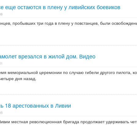
е еще остаются в плену у ливийских боевиков
36
нцев, пробывших три года в плену у повстанцев, были освобожден
амолет врезался в жилой дом. Видео
21
емя мемориальной церемонии по случаю гибели другого пилота, к
четыре дня назад.
сь 18 арестованных в Ливии
35
Ливии местная революционная бригада продолжает удерживать че