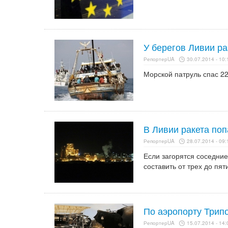
У берегов Ливии ра
РепортерUA
30.07.2014 - 10:
Морской патруль спас 22
В Ливии ракета по
РепортерUA
28.07.2014 - 09:
Если загорятся соседние
составить от трех до пят
По аэропорту Трип
РепортерUA
15.07.2014 - 14: