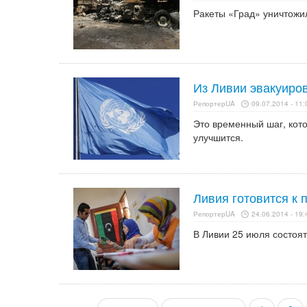
Ракеты «Град» уничтожил
Из Ливии эвакуиро
РепортерUA
09.07.2014 - 11:
Это временный шаг, кото
улучшится.
Ливия готовится к
РепортерUA
24.06.2014 - 19:
В Ливии 25 июля состоят