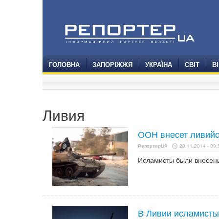
ГОЛОВНА
ЗАПОРІЖЖЯ
УКРАЇНА
СВІТ
В
Ливия
ООН внесет ливийс
РепортерUA
20.11.2014 - 09:
Исламисты были внесены
В Ливии исламисты