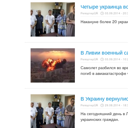
Четыре украинца вс
РепортерUA
03.09.2014 - 20:
Накануне более 20 украи
В Ливии военный с
РепортерUA
03.09.2014 - 10:
Самолет разбился во вр
погиб в авиакатастрофе 
В Украину вернули
РепортерUA
29.08.2014 - 18:
На сегодняшний день в 
украинских граждан.