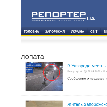
ГОЛОВНА
ЗАПОРІЖЖЯ
УКРАЇНА
СВІТ
В
лопата
В Ужгороде местны
РепортерUA
29.04.2020 - 12:
Сообщение о неадекватн
Житель Запорожско