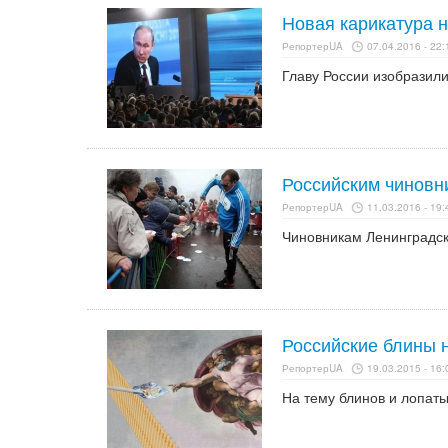
Новая карикатура н
РепортерUA
07.04.2016 - 22:
Главу России изобразил
Российским чиновн
РепортерUA
11.03.2016 - 19:
Чиновникам Ленинградск
Российские блины 
РепортерUA
19.03.2015 - 16:
На тему блинов и лопат