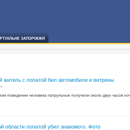
ІРТУАЛЬНЕ ЗАПОРІЖЖЯ
й житель с лопатой бил автомобили и витрины
49
ом поведении человека патрульные получили около двух часов но
й области лопатой убил знакомого. Фото