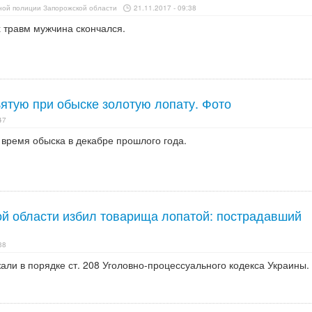
ной полиции Запорожской области
21.11.2017 - 09:38
 травм мужчина скончался.
ятую при обыске золотую лопату. Фото
47
 время обыска в декабре прошлого года.
й области избил товарища лопатой: пострадавший
38
ли в порядке ст. 208 Уголовно-процессуального кодекса Украины.