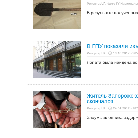
РепортерUA, фото ГУ Националь
В результате полученных
В ГПУ показали изъ
РепортерUA
13.10.2017 - 20:
Лопата была найдена во
Житель Запорожско
скончался
РепортерUA
24.04.2017 - 18:
Злоумышленника задержа