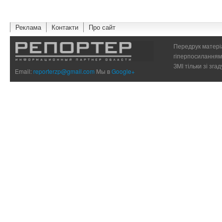
Реклама
Контакти
Про сайт
Передрук матеріа
гіперпосиланням 
ЗМІ тільки зі зг
Email:
reporterzp@gmail.com
Мы в
Google+