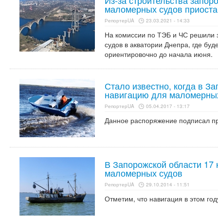
Из-за строительства запор
маломерных судов приоста
РепортерUA
23.03.2021 - 14:33
На комиссии по ТЭБ и ЧС решили
судов в акватории Днепра, где буд
ориентировочно до начала июня.
Стало известно, когда в З
навигацию для маломерны
РепортерUA
05.04.2017 - 13:17
Данное распоряжение подписал пр
В Запорожской области 17 
маломерных судов
РепортерUA
29.10.2014 - 11:51
Отметим, что навигация в этом год