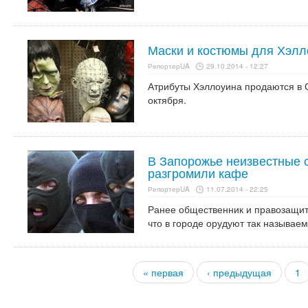
Маски и костюмы для Хэлл
РепортерUA
29.10.2014 - 12:27
Атрибуты Хэллоуина продаются в С
октября.
В Запорожье неизвестные с
разгромили кафе
РепортерUA
11.07.2014 - 22:25
Ранее общественник и правозащит
что в городе орудуют так называе
« первая
‹ предыдущая
1
Страницы