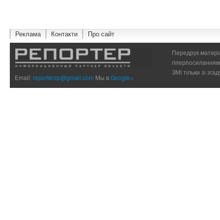
Реклама
Контакти
Про сайт
Передрук матеріа
гіперпосиланням 
ЗМІ тільки зі зг
Email:
reporterzp@gmail.com
Мы в
Google+