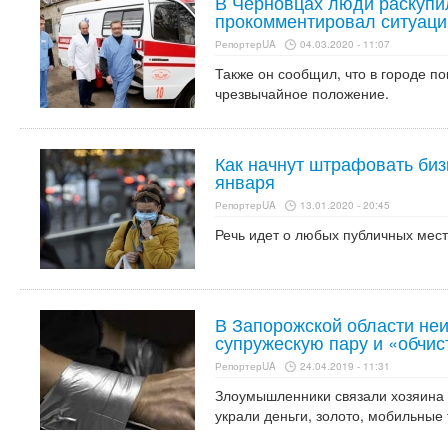
В Черновцах люди раскупил
прокомментировал ситуац
РепортерUA
04.03.2020 - 11:07
Также он сообщил, что в городе п
чрезвычайное положение.
Как начнут штрафовать бизн
января
РепортерUA
13.01.2020 - 20:45
Речь идет о любых публичных мест
В Запорожской области неи
супружескую пару и «обчис
РепортерUA
24.04.2019 - 11:31
Злоумышленники связали хозяина и
украли деньги, золото, мобильные