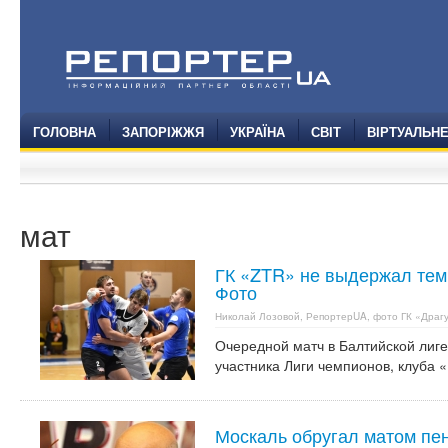
ГОЛОВНА
ЗАПОРІЖЖЯ
УКРАЇНА
СВІТ
ВІРТУАЛЬН
мат
ГК «ZTR» не выдержал темп
Фото
Николай Лозовой, РепортерUA, фото ГК «Драг
Очередной матч в Балтийской лиг
участника Лиги чемпионов, клуба «
Москаль обругал матом пе