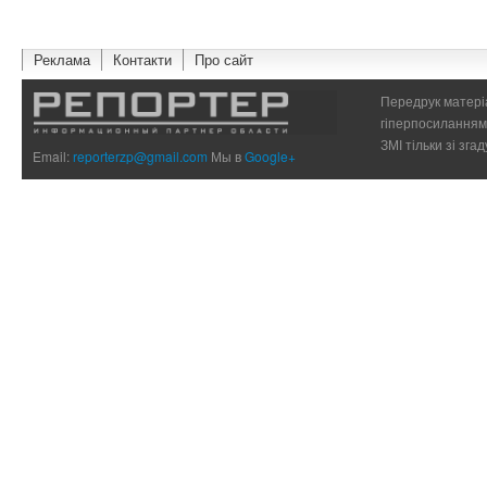
Реклама
Контакти
Про сайт
Передрук матеріа
гіперпосиланням 
ЗМІ тільки зі зг
Email:
reporterzp@gmail.com
Мы в
Google+