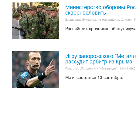
Министерство обороны Рос
сквернословить
Владислав Бухвалов, по материалам Дни.ру
Российских срочников обяжут изуча
Игру запорожского "Металл
рассудит арбитр из Крыма
РепортерUA, фото ФК "Металлург"
11.09.2
Матч состоится 13 сентября.