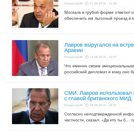
РепортерUA
01.04.2016 - 13:38
Москаль в грубой форме ответил н
обеспечить им льготный проезд в 
Лавров выругался на встр
Аравии
РепортерUA
12.08.2015 - 13:37
Что именно своим эмоциональным 
российский дипломат и кому оно б
СМИ: Лавров использовал 
с главой британского МИД
РепортерUA
16.06.2014 - 18:32
Согласно неподтвержденной инфор
частности, сказал: «Да кто ты б… т