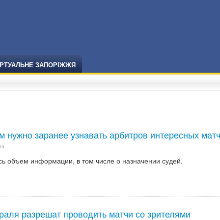
ІРТУАЛЬНЕ ЗАПОРІЖЖЯ
м нужно заранее узнавать арбитров интересных мат
06
сь объем информации, в том числе о назначении судей.
враля разрешат проводить матчи со зрителями