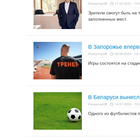
РепортерUA
17.02.2021 - 14:
Зрители смогут быть на 
заполненных мест.
В Запорожье вперв
РепортерUA
06.08.2020 - 14:
Игры состоятся на стад
В Беларуси вынесл
РепортерUA
14.07.2020 - 15:
Одного из футболистов п