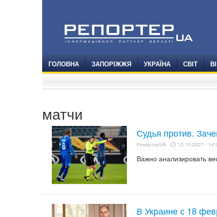
ГОЛОВНА
ЗАПОРІЖЖЯ
УКРАЇНА
СВІТ
В
матчи
Судья против. Заче
РепортерUA
12.10.2021 - 14:
Важно анализировать ве
В Украине с 18 фе