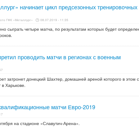
ллург» начинает цикл предсезонных тренировочных
фото ГФК «Металлург»
08.07.2019 - 11:35
но сыграть четыре матча, по результатам которых будет определе
роков.
ретил проводить матчи в регионах с военным
57
рет затронет донецкий Шахтер, домашней ареной которого в этом 
 в Харькове.
квалификационные матчи Евро-2019
17
нтября на стадионе «Славутич-Арена».