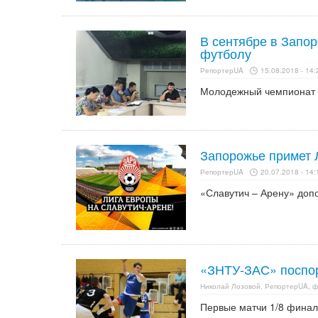
В сентябре в Запо
футболу
РепортерUA
15.08.2018 - 14:
Молодежный чемпионат Е
Запорожье примет 
РепортерUA
20.07.2018 - 14:
«Славутич – Арену» доп
«ЗНТУ-ЗАС» поспор
Николай Лозовой, РепортерUA, ф
Первые матчи 1/8 финал