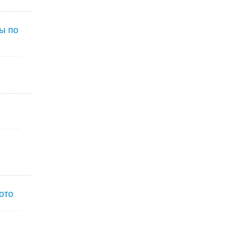
ы по
ото