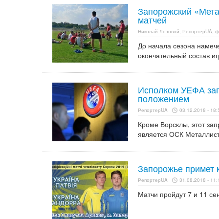
Запорожский «Мета
матчей
Николай Лозовой, РепортерUA, 
До начала сезона намече
окончательный состав иг
Исполком УЕФА зап
положением
РепортерUA
03.12.2018 - 18:
Кроме Ворсклы, этот зап
является ОСК Металлист
Запорожье примет 
РепортерUA
31.08.2018 - 11:
Матчи пройдут 7 и 11 се