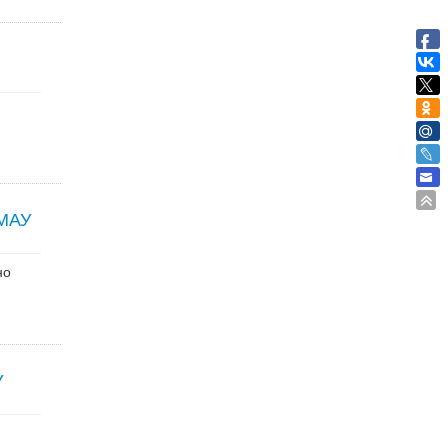
 МАУ
но
У