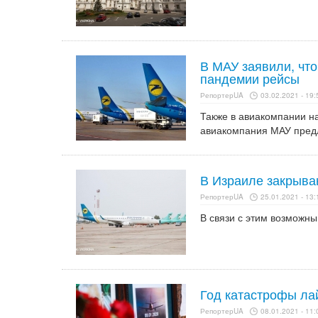
В МАУ заявили, что
пандемии рейсы
РепортерUA
03.02.2021 - 19:
Также в авиакомпании на
авиакомпания МАУ предл
В Израиле закрыва
РепортерUA
25.01.2021 - 13:
В связи с этим возможн
Год катастрофы лай
РепортерUA
08.01.2021 - 11: