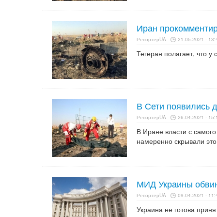
Иран прокомментир
РепортерUA
21.05.2021 - 13:
Тегеран полагает, что у
В Сети появились 
РепортерUA
26.04.2021 - 15:
В Иране власти с самого
намеренно скрывали это
МИД Украины обвин
РепортерUA
09.04.2021 - 11:
Украина не готова приня