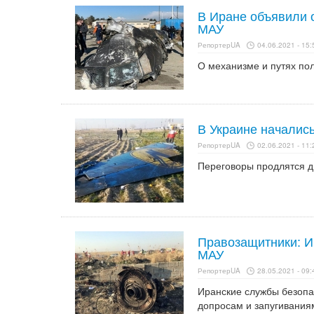
В Иране объявили о
МАУ
РепортерUA
04.06.2021 - 15:
О механизме и путях по
В Украине началис
РепортерUA
02.06.2021 - 11:
Переговоры продлятся дв
Правозащитники: И
МАУ
РепортерUA
28.05.2021 - 09:
Иранские службы безопа
допросам и запугивания