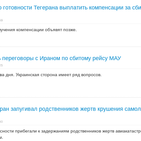
 готовности Тегерана выплатить компенсации за сб
59
лучения компенсации объявят позже.
ь переговоры с Ираном по сбитому рейсу МАУ
25
а дня. Украинская сторона имеет ряд вопросов.
ран запугивал родственников жертв крушения самол
40
сности прибегали к задержаниям родственников жертв авиакатаст
м.