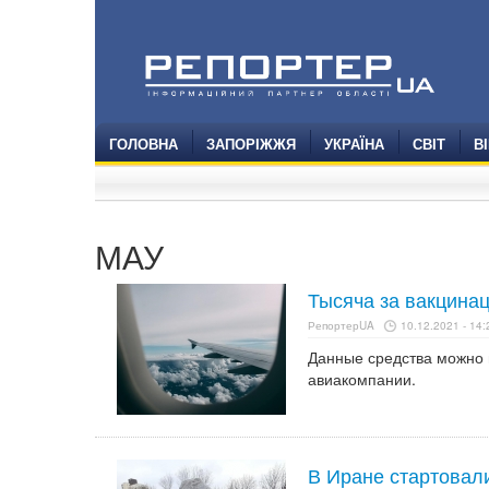
ГОЛОВНА
ЗАПОРІЖЖЯ
УКРАЇНА
СВІТ
В
МАУ
Тысяча за вакцина
РепортерUA
10.12.2021 - 14:
Данные средства можно 
авиакомпании.
В Иране стартовал