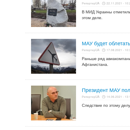
РепортерUA
22.11.2021 - 10:
В МИД Украины отметили
этом деле.
МАУ будет облетат
РепортерUA
17.08.2021 - 10:
Раньше ряд авиакомпани
Афганистана.
Президент МАУ пол
РепортерUA
14.06.2021 - 13:
Следствие по этому делу