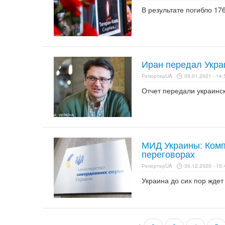
В результате погибло 17
Иран передал Укра
РепортерUA
05.01.2021 - 14:
Отчет передали украинск
МИД Украины: Комп
переговорах
РепортерUA
30.12.2020 - 15:
Украина до сих пор ждет