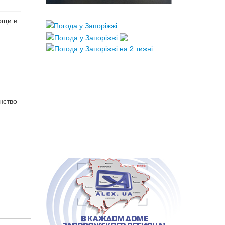
ощи в
нство