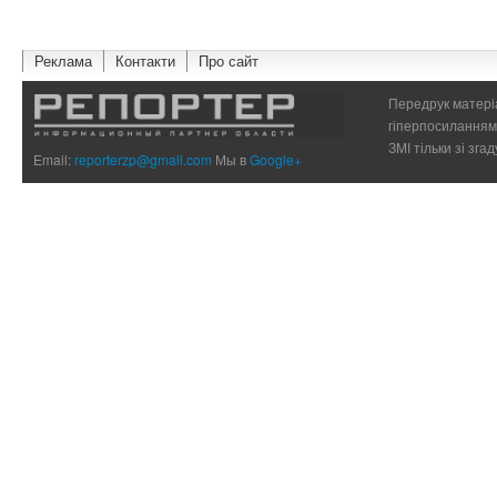
Реклама
Контакти
Про сайт
Передрук матеріа
гіперпосиланням 
ЗМІ тільки зі зг
Email:
reporterzp@gmail.com
Мы в
Google+