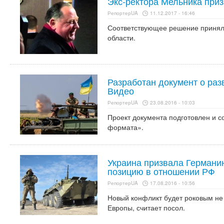
Экс-ректора Мельника при
РепортерUA
11.12.2017 - 16:46
Соответствующее решение принял
области.
Разработан документ о раз
Видео
РепортерUA
23.08.2016 - 10:03
Проект документа подготовлен и с
формата».
Украина призвала Германи
позицию в отношении РФ
РепортерUA
17.08.2016 - 10:56
Новый конфликт будет роковым не 
Европы, считает посол.