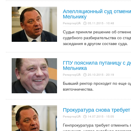
Апелляционный суд отмени
Мельнику
РепортерUA
05.11.2015 - 10:48
Судьи приняли решение об отмене
судебного разбирательства со ста
заседания в другом составе суда.
ГПУ пояснила путаницу с 
Мельника
РепортерUA
20.10.2015 - 20:19
Бывший ректор проходит по еще о
взяточничества.
Прокуратура снова требует
РепортерUA
14.07.2015 - 15:05
Генпрокуратура требует отменить 
назначить новое судебное рассмот