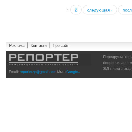
1
2
следующая ›
посл
Страницы
Реклама
Контакти
Про сайт
Передрук матеріа
гіперпосиланням 
ЗМІ тільки зі зг
Email:
reporterzp@gmail.com
Мы в
Google+