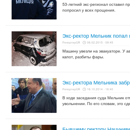
53-летний экс-регионал оставил п
попросил у всех прощения.
Экс-ректор Мельник попал 
РепортерUA
06.02.2015 - 09:45
Машину увезли на эвакуаторе. У а
капот, разбиты фары.
Экс-ректора Мельника заб
РепортерUA
16.10.2014 - 16:40
В ходе заседания суда Мельник от
увольнении. По его словам, это сде
Бывшему ректору Нацуниве